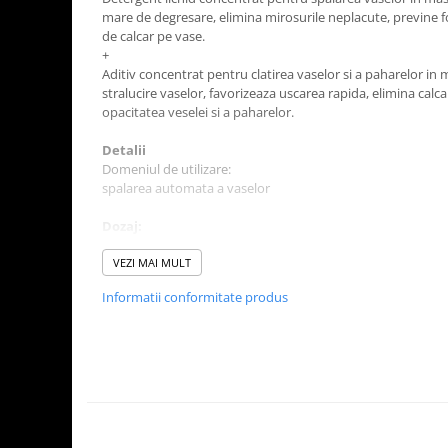
Tavite
mare de degresare, elimina mirosurile neplacute, previne f
Articole Albe
de calcar pe vase.
+
Articole Natur
Aditiv concentrat pentru clatirea vaselor si a paharelor in
Articole Natur + Albe
stralucire vaselor, favorizeaza uscarea rapida, elimina calcar
Boluri
opacitatea veselei si a paharelor.
Articole din Hartie
Detalii
Consumabile
Domeniul de utilizare:
spalarea automata a vaselor
Catering
Servetele
Dozaj:
Hartie Copt
Acestea sunt produse profesionale. Pentru dilutie, solicitati
VEZI MAI MULT
Hartie Impachetat
Naproane
Informatii conformitate produs
Recomandari
Port Tacam
Acest produs este un produs profesional. Consultati fisa teh
Pentru informatii suplimentare, contactati departamentul 
Pungi Catering
Sacose
Articole din Lemn
Accesorii