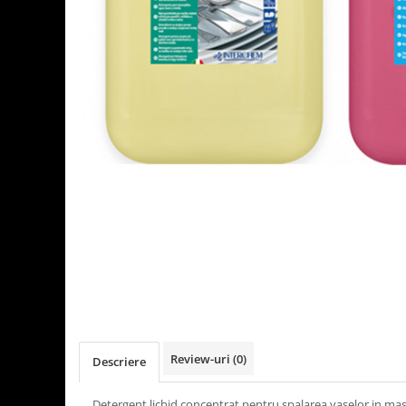
Detergenti Universali
Produse pentru Piscina
Detergenti Ultra-Concentrati
Ambalaje si Consumabile
Articole Biodegradabile
Pahare
Paie
Pungi
Tacamuri
Caserole Bambus
Farfurii
Articole din Aluminiu
Caserole + Capace
Platouri
Articole din Carton
Review-uri
(0)
Descriere
Pizza
Detergent lichid concentrat pentru spalarea vaselor in ma