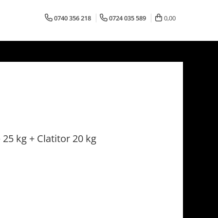
0740 356 218
0724 035 589
0,00
25 kg + Clatitor 20 kg