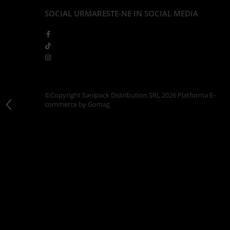
Articole din Carton Kraft Natur +
SOCIAL
URMARESTE-NE IN SOCIAL MEDIA
Alb
Pahare
Sandwich
Articole din Carton Negru
Barcute
Boluri
©Copyright Sanipack Distribution SRL 2026
Platforma E-
Caserole
commerce by Gomag
Articole din Plastic PP
Caserole
Sosiere
Boluri
Articole din Trestie de Zahar Alb
Boluri
Farfurii
Articole din Trestie de Zahar Natur
Boluri