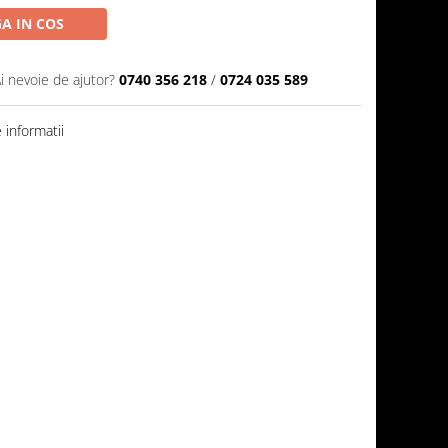
A IN COS
i nevoie de ajutor?
0740 356 218
/
0724 035 589
informatii