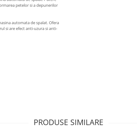
ormarea petelor si a depunerilor
 masina automata de spalat. Ofera
ul si are efect anti-uzura si anti-
 fisele tehnice ale produselor.
nica si fisa de siguranta.
tehnic.
PRODUSE SIMILARE