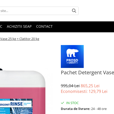
IC
ACHIZITII SEAP
CONTACT
Vase 25 kg + Clatitor 20 kg
Pachet Detergent Vase 
995,04 Lei
865,25 Lei
Economisesti:
129,79
Lei
IN STOC
Durata de livrare:
24 - 48 ore