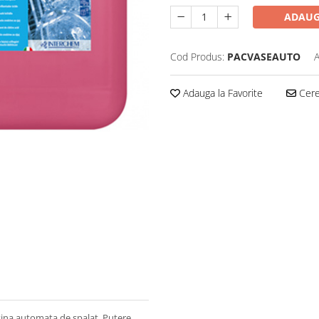
ADAUG
Cod Produs:
PACVASEAUTO
A
Adauga la Favorite
Cere 
sina automata de spalat. Putere