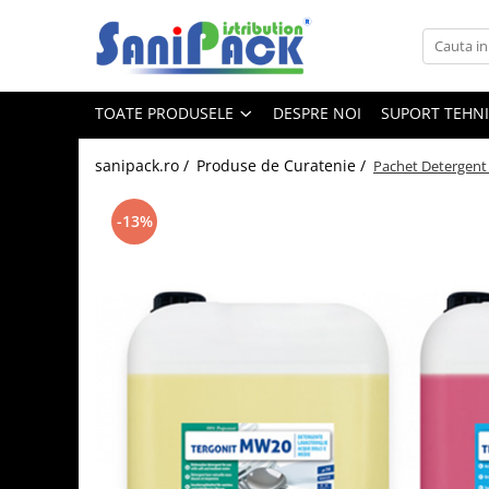
Toate Produsele
TOATE PRODUSELE
DESPRE NOI
SUPORT TEHN
Produse de Curatenie
Sapunuri Lichide
sanipack.ro /
Produse de Curatenie /
Pachet Detergent 
Detergenti pentru Rufe
Dozare Manuala
-13%
Dozare Automata
Detergenti pentru Vase
Spalare Automata
Spalare Manuala
Detergenti Degresanti
Detergenti Dezincrustanti
Detergenti Pardoseli
Detergenti Dezinfectanti