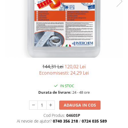
Produse pentru Piscina
Articole Albe
Mop Talpa
Articole Natur
Detergenti Ultra-Concentrati
Mop-K
Articole Natur + Albe
Boluri
Mopuri Clasice
Articole din Hartie
Produse din plastic
Consumabile
Racleta Pardoseala
Catering
Spalatoare Inox/ Sarma
Servetele
Hartie Copt
144,31 Lei
120,02 Lei
Hartie Impachetat
Economisesti:
24,29
Lei
Naproane
Port Tacam
IN STOC
Pungi Catering
Durata de livrare:
24 - 48 ore
Sacose
ADAUGA IN COS
Articole din Lemn
Accesorii
Cod Produs:
0460SP
Ai nevoie de ajutor?
0740 356 218
/
0724 035 589
Tacamuri