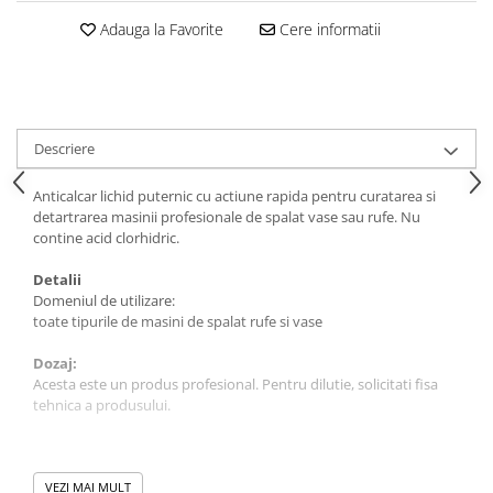
Articole din Plastic PET
Adauga la Favorite
Cere informatii
Caserole
Sosiere
Pahare
Articole din Trestie de Zahar
Descriere
Echipament de Protectie
Saci Menajeri
Anticalcar lichid puternic cu actiune rapida pentru curatarea si
detartrarea masinii profesionale de spalat vase sau rufe. Nu
Articole din Carton Alb
contine acid clorhidric.
Pahare
Detalii
Tavite
Domeniul de utilizare:
Articole din Carton Kraft Natur
toate tipurile de masini de spalat rufe si vase
Barcute
Dozaj:
Boluri
Acesta este un produs profesional. Pentru dilutie, solicitati fisa
tehnica a produsului.
Caserole
Pahare
Recomandari
Articole din Carton Kraft Natur +
Acest produs este un produs profesional. Consultati fisa tehnica
VEZI MAI MULT
Alb