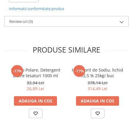
si fisa de siguranta.
Informatii conformitate produs
Pahare
Pentru informatii suplimentare, contactati departamentul tehnic.
Sandwich
Review-uri
(0)
Articole din Carton Negru
Barcute
Boluri
PRODUSE SIMILARE
Caserole
Articole din Plastic PP
Caserole
Bianco Polare, Detergent
Hipoclorit de Sodiu, lichid
-17%
-17%
Sosiere
albire tesaturi 1000 ml
12,5 % 25kg/ buc
Boluri
32,34 Lei
378,14 Lei
26,89 Lei
314,49 Lei
Articole din Trestie de Zahar Alb
Boluri
ADAUGA IN COS
ADAUGA IN COS
Farfurii
Articole din Trestie de Zahar Natur
Boluri
Caserole