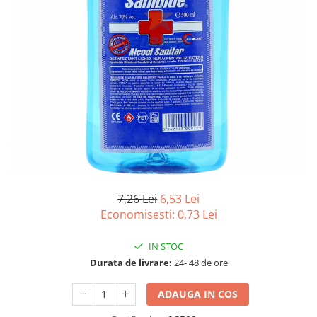
Detergenti Universali
Produse pentru Piscina
Detergenti Ultra-Concentrati
Ambalaje si Consumabile
Articole Biodegradabile
Pahare
Paie
Pungi
Tacamuri
Caserole Bambus
7,26 Lei
6,53 Lei
Farfurii
Economisesti:
0,73
Lei
Articole din Aluminiu
Caserole + Capace
IN STOC
Platouri
Durata de livrare:
24- 48 de ore
Articole din Carton
ADAUGA IN COS
Pizza