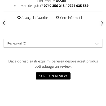
Cod Produs:
AS500
Tavite
Ai nevoie de ajutor?
0740 356 218
/
0724 035 589
Articole Albe
Articole Natur
Adauga la Favorite
Cere informatii
Articole Natur + Albe
Boluri
Articole din Hartie
Consumabile
Review-uri
(0)
Catering
Servetele
Hartie Copt
Daca doresti sa iti exprimi parerea despre acest produs
Hartie Impachetat
poti adauga un review.
Naproane
SCRIE UN REVIEW
Port Tacam
Pungi Catering
Sacose
Articole din Lemn
Accesorii