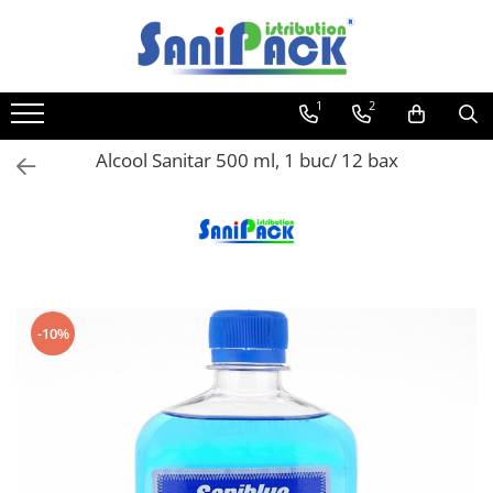
Toate Produsele
1
2
Produse de Curatenie
Sapunuri Lichide
Alcool Sanitar 500 ml, 1 buc/ 12 bax
Detergenti pentru Rufe
Dozare Manuala
Dozare Automata
Detergenti pentru Vase
Spalare Automata
-10%
Spalare Manuala
Detergenti Degresanti
Detergenti Dezincrustanti
Detergenti Pardoseli
Detergenti Dezinfectanti