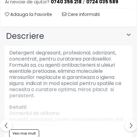
Ai nevoie de ajutor?
0740 356 218
/
0724 035 589
Articole din Plastic PET
Caserole
Adauga la Favorite
Cere informatii
Sosiere
Pahare
Descriere
Articole din Trestie de Zahar
Echipament de Protectie
Detergent degresant, profesional, odorizant,
Saci Menajeri
concentrat, pentru curatarea pardoselilor.
Articole din Carton Alb
Formula sa, cu agenti antibacterieni si uleiuri
esentiale pretioase, elimina moleculele
Pahare
mirosurilor neplacute si garanteaza o igiena
Tavite
sigura. Indicat in mod special pentru spatiile ce
necesita o curatare optima, miros placut si
Articole din Carton Kraft Natur
persistent.
Barcute
Boluri
Detalii
Domeniul de utilizare:
Caserole
receptii, pardoseli, pereti, birouri,restaurant, sali
Pahare
de sedinte, camere de hotel
Articole din Carton Kraft Natur +
Vezi mai mult
Alb