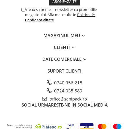
Farfurii
Vreau sa primesc newsletter cu promotiile
Platouri
magazinului. Afla mai multe in
Politica de
Confidentialitate
Articole din XPS
Caserole
MAGAZINUL MEU
Tavite
Articole pentru Cofetarii si
CLIENTI
Gelaterii
Chese
DATE COMERCIALE
Cupe Desert
SUPORT CLIENTI
Cupe Inghetata
Cutii Prajituri
0740 356 218
Cutii Prajituri cu Fereastra
0724 035 589
Cutii Tort
office@sanipack.ro
Discuri Tort
SOCIAL
URMARESTE-NE IN SOCIAL MEDIA
Forme de Copt
Hartie Dantelata
Monoportii Prajituri