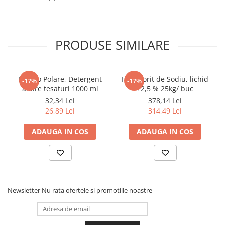
inaintea utilizarii lui, consultati cu atentie fisa
tehnica si fisa de siguranta.
Pahare
Sandwich
PRODUSE SIMILARE
Articole din Carton Negru
Barcute
Boluri
Bianco Polare, Detergent
Hipoclorit de Sodiu, lichid
-17%
-17%
Caserole
albire tesaturi 1000 ml
12,5 % 25kg/ buc
Articole din Plastic PP
32,34 Lei
378,14 Lei
26,89 Lei
314,49 Lei
Caserole
Sosiere
ADAUGA IN COS
ADAUGA IN COS
Boluri
Articole din Trestie de Zahar Alb
Boluri
Farfurii
Newsletter
Nu rata ofertele si promotiile noastre
Articole din Trestie de Zahar Natur
Boluri
Caserole