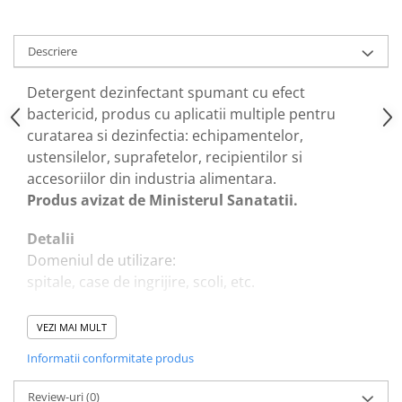
Articole din Plastic PET
Caserole
Descriere
Sosiere
Pahare
Detergent dezinfectant spumant cu efect
Articole din Trestie de Zahar
bactericid, produs cu aplicatii multiple pentru
Echipament de Protectie
curatarea si dezinfectia: echipamentelor,
ustensilelor, suprafetelor, recipientilor si
Saci Menajeri
accesoriilor din industria alimentara.
Articole din Carton Alb
Produs avizat de Ministerul Sanatatii.
Pahare
Detalii
Tavite
Domeniul de utilizare:
Articole din Carton Kraft Natur
spitale, case de ingrijire, scoli, etc.
Barcute
Boluri
Dozaj:
VEZI MAI MULT
Caserole
2%
Informatii conformitate produs
Pahare
Recomandari
Articole din Carton Kraft Natur +
Acest produs este un produs profesional, iar
Review-uri
(0)
Alb