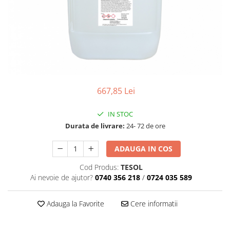
Produse pentru Piscina
Articole Albe
Mop Talpa
Articole Natur
Detergenti Ultra-Concentrati
Mop-K
Articole Natur + Albe
Boluri
Mopuri Clasice
Articole din Hartie
Produse din plastic
Consumabile
Racleta Pardoseala
Catering
667,85 Lei
Spalatoare Inox/ Sarma
Servetele
Hartie Copt
IN STOC
Hartie Impachetat
Durata de livrare:
24- 72 de ore
Naproane
ADAUGA IN COS
Port Tacam
Pungi Catering
Cod Produs:
TESOL
Ai nevoie de ajutor?
0740 356 218
/
0724 035 589
Sacose
Articole din Lemn
Adauga la Favorite
Cere informatii
Accesorii
Tacamuri