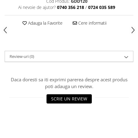
Cod Produs:
GDD120
Articole din Plastic PET
Ai nevoie de ajutor?
0740 356 218
/
0724 035 589
Caserole
Sosiere
Adauga la Favorite
Cere informatii
Pahare
Articole din Trestie de Zahar
Echipament de Protectie
Saci Menajeri
Review-uri
(0)
Articole din Carton Alb
Pahare
Daca doresti sa iti exprimi parerea despre acest produs
Tavite
poti adauga un review.
Articole din Carton Kraft Natur
SCRIE UN REVIEW
Barcute
Boluri
Caserole
Pahare
Articole din Carton Kraft Natur +
Alb