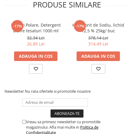
PRODUSE SIMILARE
Pahare
Sandwich
Articole din Carton Negru
Bianco Polare, Detergent
Hipoclorit de Sodiu, lichid
-17%
-17%
albire tesaturi 1000 ml
12,5 % 25kg/ buc
Barcute
32,34 Lei
378,14 Lei
Boluri
26,89 Lei
314,49 Lei
Caserole
ADAUGA IN COS
ADAUGA IN COS
Articole din Plastic PP
Caserole
Sosiere
Boluri
Articole din Trestie de Zahar Alb
Newsletter
Nu rata ofertele si promotiile noastre
Boluri
Farfurii
Articole din Trestie de Zahar Natur
Vreau sa primesc newsletter cu promotiile
Boluri
magazinului. Afla mai multe in
Politica de
Caserole
Confidentialitate