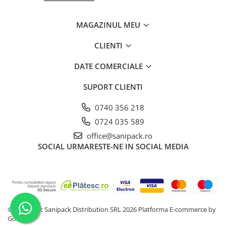
Farfurii
Platouri
MAGAZINUL MEU
Articole din XPS
CLIENTI
Caserole
Tavite
DATE COMERCIALE
Articole pentru Cofetarii si
SUPORT CLIENTI
Gelaterii
Chese
0740 356 218
Cupe Desert
0724 035 589
Cupe Inghetata
office@sanipack.ro
Cutii Prajituri
SOCIAL
URMARESTE-NE IN SOCIAL MEDIA
Cutii Prajituri cu Fereastra
Cutii Tort
Discuri Tort
Forme de Copt
Hartie Dantelata
©Copyright Sanipack Distribution SRL 2026
Platforma E-commerce by
Gomag
Monoportii Prajituri