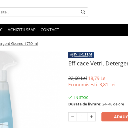
IC
ACHIZITII SEAP
CONTACT
etergent Geamuri 750 ml
Efficace Vetri, Deterg
22,60 Lei
18,79 Lei
Economisesti:
3,81
Lei
IN STOC
Durata de livrare:
24- 48 de ore
ADAUG