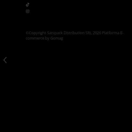
Articole din Carton Kraft Natur +
Alb
Pahare
Sandwich
Articole din Carton Negru
©Copyright Sanipack Distribution SRL 2026
Platforma E-
commerce by Gomag
Barcute
Boluri
Caserole
Articole din Plastic PP
Caserole
Sosiere
Boluri
Articole din Trestie de Zahar Alb
Boluri
Farfurii
Articole din Trestie de Zahar Natur
Boluri