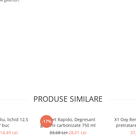
 pe geamuri.
ii lui, consultati cu atentie fisa
PRODUSE SIMILARE
iu, lichid 12,5
Neofort Rapido, Degresant
X1 Oxy Rem
-17%
/ buc
grasimi carbonizate 750 ml
pretratar
14,49 Lei
33,68 Lei
28,01 Lei
37