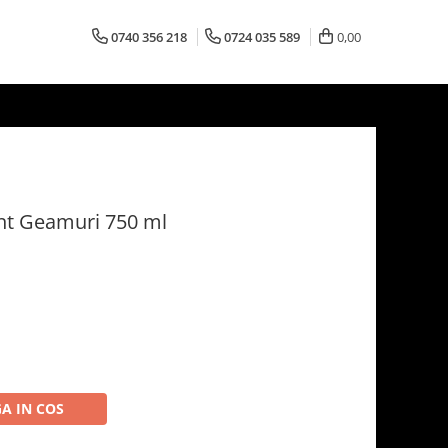
0740 356 218
0724 035 589
0,00
ent Geamuri 750 ml
A IN COS