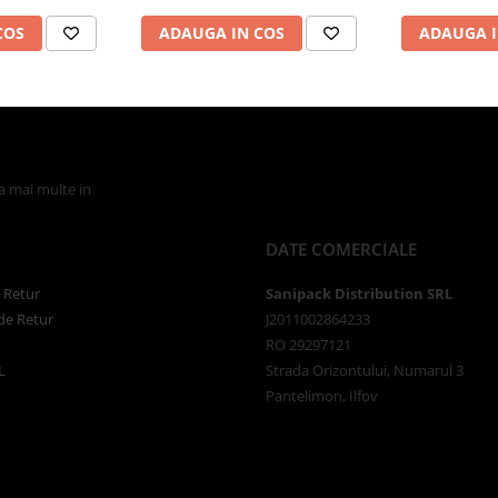
COS
ADAUGA IN COS
ADAUGA I
la mai multe in
Politica de Confidentialitate
DATE COMERCIALE
e Retur
Sanipack Distribution SRL
de Retur
J2011002864233
RO 29297121
L
Strada Orizontului, Numarul 3
Pantelimon, Ilfov