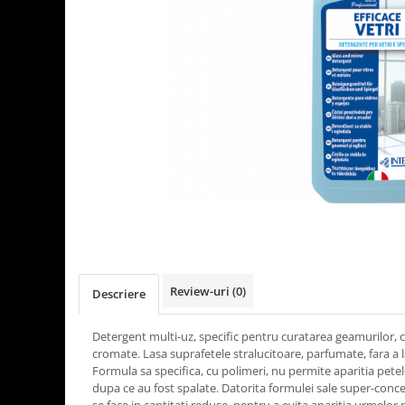
Detergenti Universali
Produse pentru Piscina
Detergenti Ultra-Concentrati
Ambalaje si Consumabile
Articole Biodegradabile
Pahare
Paie
Pungi
Tacamuri
Caserole Bambus
Farfurii
Articole din Aluminiu
Review-uri
(0)
Descriere
Caserole + Capace
Platouri
Detergent multi-uz, specific pentru curatarea geamurilor, cris
cromate. Lasa suprafetele stralucitoare, parfumate, fara a l
Articole din Carton
Formula sa specifica, cu polimeri, nu permite aparitia pet
Pizza
dupa ce au fost spalate. Datorita formulei sale super-conc