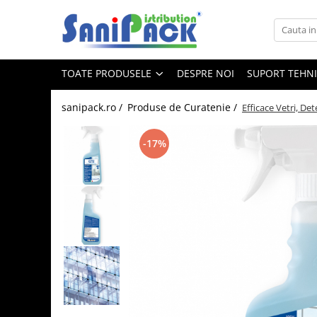
Toate Produsele
TOATE PRODUSELE
DESPRE NOI
SUPORT TEHN
Produse de Curatenie
Sapunuri Lichide
sanipack.ro /
Produse de Curatenie /
Efficace Vetri, D
Detergenti pentru Rufe
Dozare Manuala
-17%
Dozare Automata
Detergenti pentru Vase
Spalare Automata
Spalare Manuala
Detergenti Degresanti
Detergenti Dezincrustanti
Detergenti Pardoseli
Detergenti Dezinfectanti