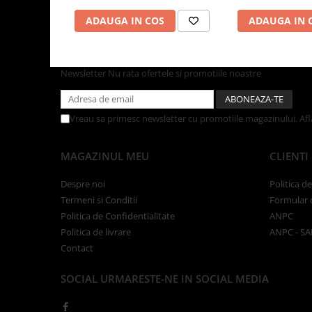
Tacamuri
ADAUGA IN COS
ADAUGA IN 
Articole din Plastic PET
Caserole
Sosiere
Newsletter
Nu rata ofertele si promotiile noastre
Pahare
Articole din Trestie de Zahar
Vreau sa primesc newsletter cu promotiile magazinului. Af
Echipament de Protectie
Saci Menajeri
MAGAZINUL MEU
CLIENTI
Articole din Carton Alb
Despre noi
Politica d
Pahare
Termeni si Conditii
Formular 
Tavite
Politica de Confidentialitate
ANPC
Articole din Carton Kraft Natur
Politica de livrare
ANPC - SA
Barcute
Contact
Boluri
SOCIAL
URMARESTE-NE IN SOCIAL MEDIA
Caserole
Pahare