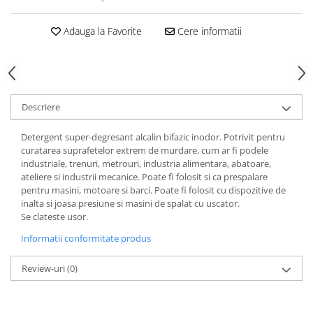
Articole din Plastic PET
Caserole
Adauga la Favorite
Cere informatii
Sosiere
Pahare
Articole din Trestie de Zahar
Echipament de Protectie
Descriere
Saci Menajeri
Detergent super-degresant alcalin bifazic inodor. Potrivit pentru
Articole din Carton Alb
curatarea suprafetelor extrem de murdare, cum ar fi podele
industriale, trenuri, metrouri, industria alimentara, abatoare,
Pahare
ateliere si industrii mecanice. Poate fi folosit si ca prespalare
Tavite
pentru masini, motoare si barci. Poate fi folosit cu dispozitive de
inalta si joasa presiune si masini de spalat cu uscator.
Articole din Carton Kraft Natur
Se clateste usor.
Barcute
Informatii conformitate produs
Boluri
Caserole
Review-uri
(0)
Pahare
Articole din Carton Kraft Natur +
Alb