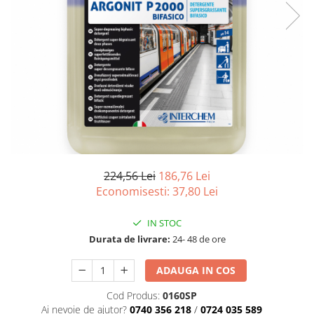
Produse pentru Piscina
Articole Albe
Mop Talpa
Articole Natur
Detergenti Ultra-Concentrati
Mop-K
Articole Natur + Albe
Boluri
Mopuri Clasice
Articole din Hartie
Produse din plastic
Consumabile
Racleta Pardoseala
Catering
Spalatoare Inox/ Sarma
Servetele
Hartie Copt
Hartie Impachetat
224,56 Lei
186,76 Lei
Naproane
Economisesti:
37,80
Lei
Port Tacam
IN STOC
Pungi Catering
Durata de livrare:
24- 48 de ore
Sacose
Articole din Lemn
ADAUGA IN COS
Accesorii
Cod Produs:
0160SP
Tacamuri
Ai nevoie de ajutor?
0740 356 218
/
0724 035 589