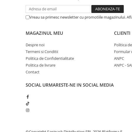
Tacamuri
Articole din Plastic PET
Vreau sa primesc newsletter cu promotiile magazinului. Af
Caserole
Sosiere
MAGAZINUL MEU
CLIENTI
Pahare
Articole din Trestie de Zahar
Despre noi
Politica d
Echipament de Protectie
Termeni si Conditii
Formular 
Politica de Confidentialitate
ANPC
Saci Menajeri
Politica de livrare
ANPC - SA
Articole din Carton Alb
Contact
Pahare
SOCIAL
URMARESTE-NE IN SOCIAL MEDIA
Tavite
Articole din Carton Kraft Natur
Barcute
Boluri
Caserole
Pahare
©Copyright Sanipack Distribution SRL 2026
Platforma E-