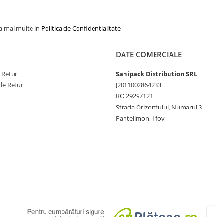
la mai multe in
Politica de Confidentialitate
DATE COMERCIALE
e Retur
Sanipack Distribution SRL
de Retur
J2011002864233
RO 29297121
L
Strada Orizontului, Numarul 3
Pantelimon, Ilfov