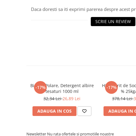
Tavite
Daca doresti sa iti exprimi parerea despre acest 
Articole Albe
Articole Natur
SCRIE UN REVIEW
Articole Natur + Albe
Boluri
Articole din Hartie
Consumabile
Catering
Servetele
Hartie Copt
Hartie Impachetat
Bianco Polare, Detergent albire
Hipoclorit de Sod
-17%
-17%
Naproane
tesaturi 1000 ml
% 25kg
Port Tacam
32,34 Lei
26,89 Lei
378,14 Lei
3
Pungi Catering
ADAUGA IN COS
ADAUGA IN 
Sacose
Articole din Lemn
Accesorii
Newsletter
Nu rata ofertele si promotiile noastre