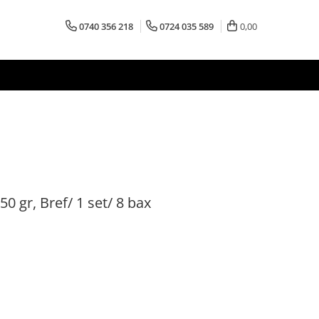
0740 356 218
0724 035 589
0,00
50 gr, Bref/ 1 set/ 8 bax