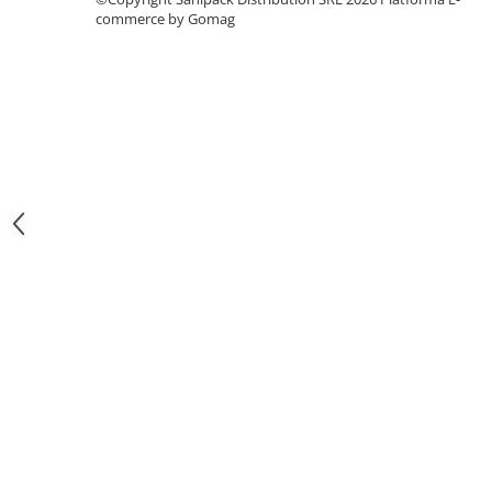
Articole din Carton Kraft Natur +
commerce by Gomag
Alb
Pahare
Sandwich
Articole din Carton Negru
Barcute
Boluri
Caserole
Articole din Plastic PP
Caserole
Sosiere
Boluri
Articole din Trestie de Zahar Alb
Boluri
Farfurii
Articole din Trestie de Zahar Natur
Boluri