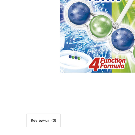
Detergenti Universali
Produse pentru Piscina
Detergenti Ultra-Concentrati
Ambalaje si Consumabile
Articole Biodegradabile
Pahare
Paie
Pungi
Tacamuri
Caserole Bambus
Farfurii
Articole din Aluminiu
Caserole + Capace
Platouri
Articole din Carton
Review-uri
(0)
Pizza