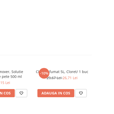
over, Solutie
Clor Parfumat 5L, Cloret/ 1 buc
Corector
-10%
-17%
e pete 500 ml
29,67 Lei
26,71 Lei
331,6
,15 Lei
N COS
ADAUGA IN COS
ADAUG