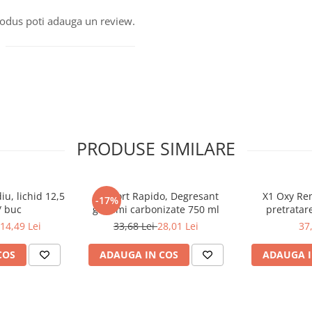
produs poti adauga un review.
PRODUSE SIMILARE
iu, lichid 12,5
Neofort Rapido, Degresant
X1 Oxy Rem
-17%
/ buc
grasimi carbonizate 750 ml
pretratar
14,49 Lei
33,68 Lei
28,01 Lei
37
COS
ADAUGA IN COS
ADAUGA I