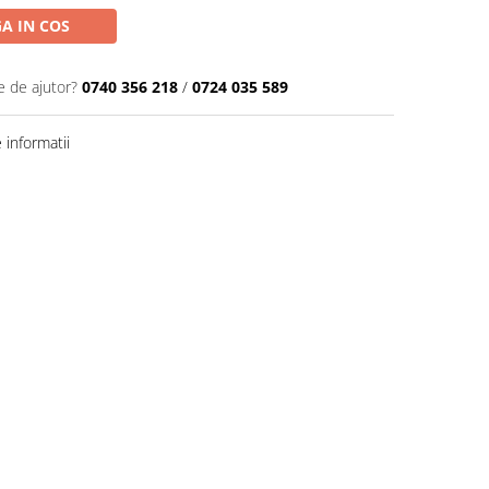
A IN COS
e de ajutor?
0740 356 218
/
0724 035 589
informatii