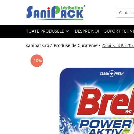
Toate Produsele
TOATE PRODUSELE
DESPRE NOI
SUPORT TEHN
Produse de Curatenie
Sapunuri Lichide
sanipack.ro /
Produse de Curatenie /
Odorizant Bile Toa
Detergenti pentru Rufe
Dozare Manuala
-10%
Dozare Automata
Detergenti pentru Vase
Spalare Automata
Spalare Manuala
Detergenti Degresanti
Detergenti Dezincrustanti
Detergenti Pardoseli
Detergenti Dezinfectanti