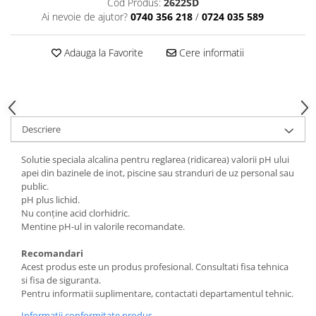
Cod Produs:
2622SD
Tavite
Ai nevoie de ajutor?
0740 356 218
/
0724 035 589
Articole Albe
Articole Natur
Adauga la Favorite
Cere informatii
Articole Natur + Albe
Boluri
Articole din Hartie
Consumabile
Descriere
Catering
Servetele
Solutie speciala alcalina pentru reglarea (ridicarea) valorii pH ului
Hartie Copt
apei din bazinele de inot, piscine sau stranduri de uz personal sau
public.
Hartie Impachetat
pH plus lichid.
Naproane
Nu conţine acid clorhidric.
Port Tacam
Mentine pH-ul in valorile recomandate.
Pungi Catering
Recomandari
Sacose
Acest produs este un produs profesional. Consultati fisa tehnica
si fisa de siguranta.
Articole din Lemn
Pentru informatii suplimentare, contactati departamentul tehnic.
Accesorii
Informatii conformitate produs