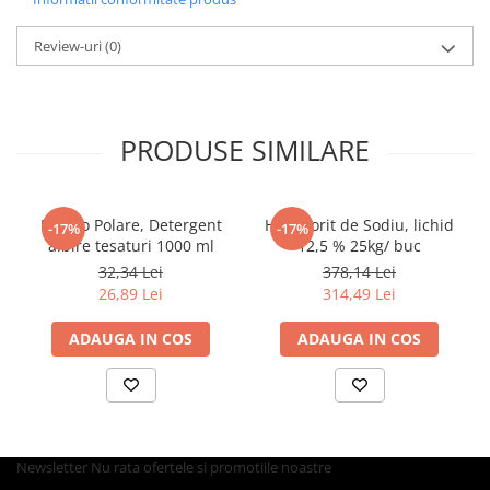
Tacamuri
Articole din Plastic PET
Review-uri
(0)
Caserole
Sosiere
Pahare
PRODUSE SIMILARE
Articole din Trestie de Zahar
Echipament de Protectie
Saci Menajeri
Bianco Polare, Detergent
Hipoclorit de Sodiu, lichid
-17%
-17%
albire tesaturi 1000 ml
12,5 % 25kg/ buc
Articole din Carton Alb
32,34 Lei
378,14 Lei
Pahare
26,89 Lei
314,49 Lei
Tavite
ADAUGA IN COS
ADAUGA IN COS
Articole din Carton Kraft Natur
Barcute
Boluri
Caserole
Newsletter
Nu rata ofertele si promotiile noastre
Pahare