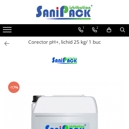
Toate Produsele
1
2
Produse de Curatenie
Sapunuri Lichide
Corector pH+, lichid 25 kg/ 1 buc
Detergenti pentru Rufe
Dozare Manuala
Dozare Automata
Detergenti pentru Vase
Spalare Automata
-17%
Spalare Manuala
Detergenti Degresanti
Detergenti Dezincrustanti
Detergenti Pardoseli
Detergenti Dezinfectanti