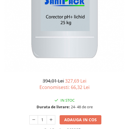
Detergenti Universali
Produse pentru Piscina
Detergenti Ultra-Concentrati
Ambalaje si Consumabile
Articole Biodegradabile
Pahare
Paie
Pungi
Tacamuri
Caserole Bambus
394,01 Lei
327,69 Lei
Farfurii
Economisesti:
66,32
Lei
Articole din Aluminiu
Caserole + Capace
IN STOC
Platouri
Durata de livrare:
24- 48 de ore
Articole din Carton
ADAUGA IN COS
Pizza