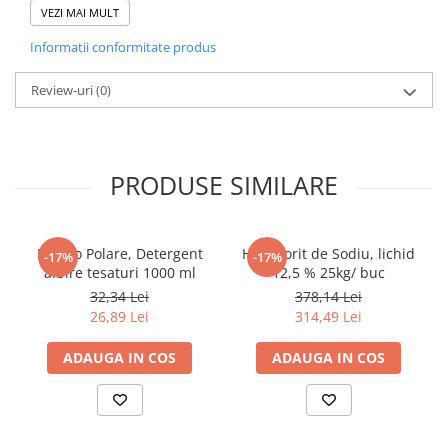
Tacamuri
VEZI MAI MULT
Articole din Plastic PET
Informatii conformitate produs
Caserole
Review-uri
(0)
Sosiere
Pahare
Articole din Trestie de Zahar
Echipament de Protectie
PRODUSE SIMILARE
Saci Menajeri
Articole din Carton Alb
Bianco Polare, Detergent
Hipoclorit de Sodiu, lichid
-17%
-17%
Pahare
albire tesaturi 1000 ml
12,5 % 25kg/ buc
Tavite
32,34 Lei
378,14 Lei
26,89 Lei
314,49 Lei
Articole din Carton Kraft Natur
Barcute
ADAUGA IN COS
ADAUGA IN COS
Boluri
Caserole
Pahare