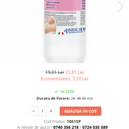
Detergenti Universali
Produse pentru Piscina
Detergenti Ultra-Concentrati
Ambalaje si Consumabile
Articole Biodegradabile
Pahare
Paie
Pungi
Tacamuri
19,01 Lei
15,81 Lei
Caserole Bambus
Economisesti:
3,20
Lei
Farfurii
Articole din Aluminiu
IN STOC
Durata de livrare:
24- 48 de ore
Caserole + Capace
Platouri
ADAUGA IN COS
Articole din Carton
Cod Produs:
1051SP
Pizza
Ai nevoie de ajutor?
0740 356 218
/
0724 035 589