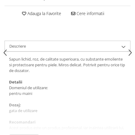
Tavite
Articole Albe
Adauga la Favorite
Cere informatii
Articole Natur
Articole Natur + Albe
Boluri
Articole din Hartie
Descriere
Consumabile
Catering
Sapun lichid, roz, de calitate superioara, cu substante emoliente
si protectoare pentru piele. Miros delicat. Potrivit pentru orice tip
Servetele
de dozator.
Hartie Copt
Hartie Impachetat
Detalii
Domeniul de utilizare:
Naproane
pentru maini
Port Tacam
Pungi Catering
Dozaj:
gata de utilizare
Sacose
Articole din Lemn
Recomandari
Acest produs este un produs profesional, iar inaintea utilizarii lui,
Accesorii
consultati cu atentie fisa tehnica si fisa de siguranta.