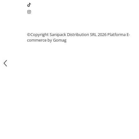
Articole din Carton Kraft Natur +
Alb
Pahare
Sandwich
Articole din Carton Negru
©Copyright Sanipack Distribution SRL 2026
Platforma E-
commerce by Gomag
Barcute
Boluri
Caserole
Articole din Plastic PP
Caserole
Sosiere
Boluri
Articole din Trestie de Zahar Alb
Boluri
Farfurii
Articole din Trestie de Zahar Natur
Boluri