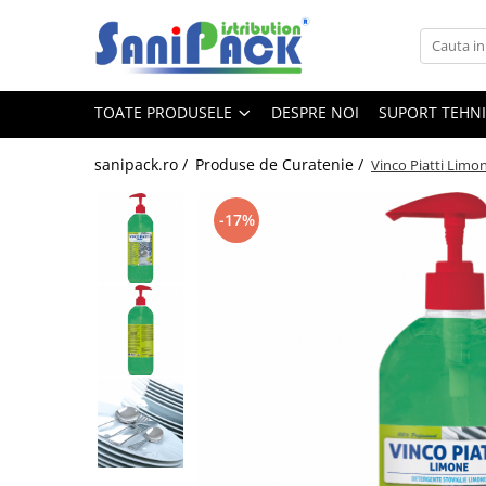
Toate Produsele
TOATE PRODUSELE
DESPRE NOI
SUPORT TEHN
Produse de Curatenie
Sapunuri Lichide
sanipack.ro /
Produse de Curatenie /
Vinco Piatti Limon
Detergenti pentru Rufe
Dozare Manuala
-17%
Dozare Automata
Detergenti pentru Vase
Spalare Automata
Spalare Manuala
Detergenti Degresanti
Detergenti Dezincrustanti
Detergenti Pardoseli
Detergenti Dezinfectanti