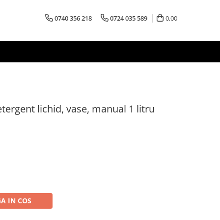
0740 356 218
0724 035 589
0,00
tergent lichid, vase, manual 1 litru
A IN COS