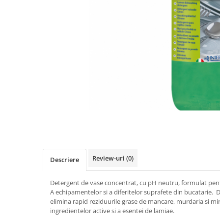
Detergenti Universali
Produse pentru Piscina
Detergenti Ultra-Concentrati
Ambalaje si Consumabile
Articole Biodegradabile
Pahare
Paie
Pungi
Tacamuri
Caserole Bambus
Farfurii
Articole din Aluminiu
Review-uri
(0)
Descriere
Caserole + Capace
Platouri
Detergent de vase concentrat, cu pH neutru, formulat pen
A echipamentelor si a diferitelor suprafete din bucatarie.
Articole din Carton
elimina rapid reziduurile grase de mancare, murdaria si mir
Pizza
ingredientelor active si a esentei de lamiae.