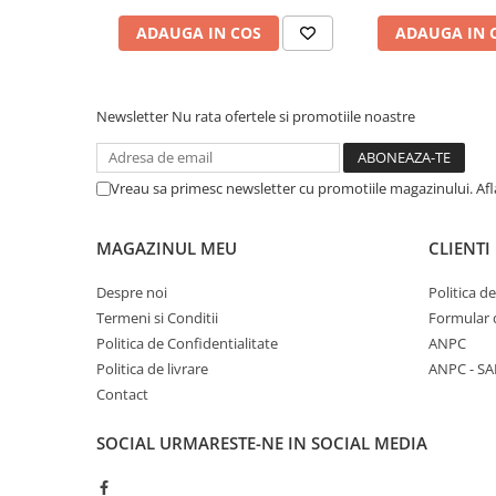
Tacamuri
ADAUGA IN COS
ADAUGA IN 
Articole din Plastic PET
Caserole
Sosiere
Newsletter
Nu rata ofertele si promotiile noastre
Pahare
Articole din Trestie de Zahar
Vreau sa primesc newsletter cu promotiile magazinului. Af
Echipament de Protectie
Saci Menajeri
MAGAZINUL MEU
CLIENTI
Articole din Carton Alb
Despre noi
Politica d
Pahare
Termeni si Conditii
Formular 
Tavite
Politica de Confidentialitate
ANPC
Articole din Carton Kraft Natur
Politica de livrare
ANPC - SA
Barcute
Contact
Boluri
SOCIAL
URMARESTE-NE IN SOCIAL MEDIA
Caserole
Pahare