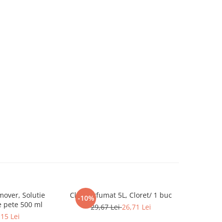
over, Solutie
Clor Parfumat 5L, Cloret/ 1 buc
Corector
-10%
-17%
e pete 500 ml
29,67 Lei
26,71 Lei
331,6
,15 Lei