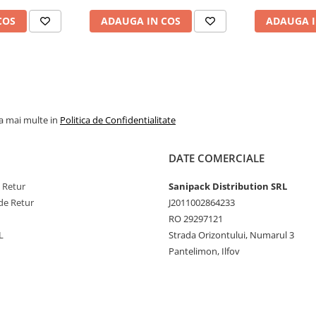
COS
ADAUGA IN COS
ADAUGA I
la mai multe in
Politica de Confidentialitate
DATE COMERCIALE
e Retur
Sanipack Distribution SRL
de Retur
J2011002864233
RO 29297121
L
Strada Orizontului, Numarul 3
Pantelimon, Ilfov