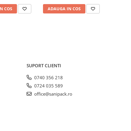
N COS
ADAUGA IN COS
ADAUG
SUPORT CLIENTI
0740 356 218
0724 035 589
office@sanipack.ro