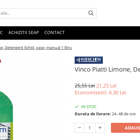
IC
ACHIZITII SEAP
CONTACT
e, Detergent lichid, vase, manual 1 litru
Vinco Piatti Limone, De
25,55 Lei
21,25 Lei
Economisesti:
4,30
Lei
IN STOC
Durata de livrare:
24- 48 de ore
ADAUG