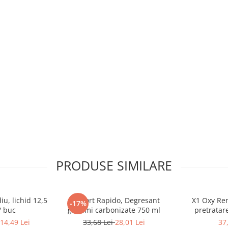
ii lui, consultati cu atentie fisa
PRODUSE SIMILARE
iu, lichid 12,5
Neofort Rapido, Degresant
X1 Oxy Rem
-17%
/ buc
grasimi carbonizate 750 ml
pretratar
14,49 Lei
33,68 Lei
28,01 Lei
37