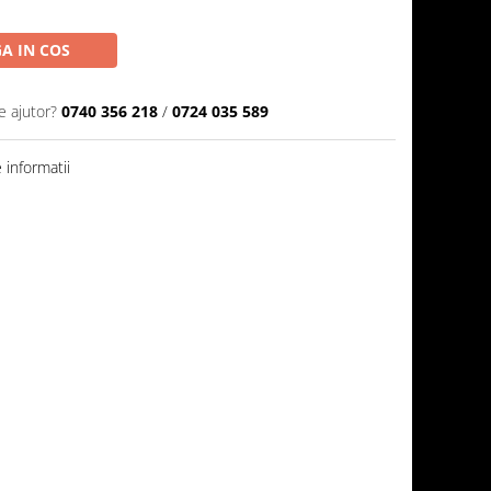
A IN COS
e ajutor?
0740 356 218
/
0724 035 589
informatii