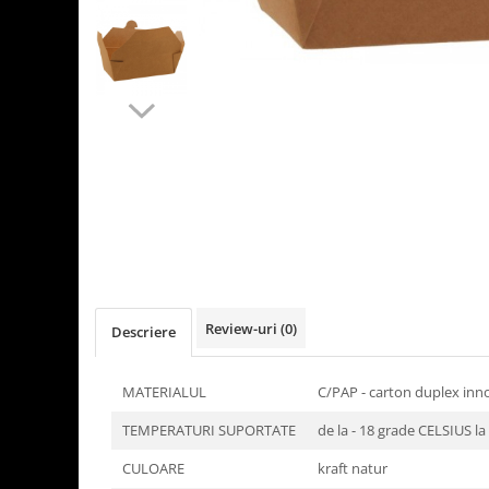
Detergenti Universali
Produse pentru Piscina
Detergenti Ultra-Concentrati
Ambalaje si Consumabile
Articole Biodegradabile
Pahare
Paie
Pungi
Tacamuri
Caserole Bambus
Farfurii
Review-uri
(0)
Descriere
Articole din Aluminiu
Caserole + Capace
MATERIALUL
C/PAP - carton duplex inno
Platouri
TEMPERATURI SUPORTATE
de la - 18 grade CELSIUS l
Articole din Carton
Pizza
CULOARE
kraft natur