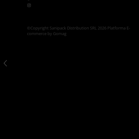
Articole din Carton Kraft Natur +
Alb
Pahare
Sandwich
©Copyright Sanipack Distribution SRL 2026
Platforma E-
commerce by Gomag
Articole din Carton Negru
Barcute
Boluri
Caserole
Articole din Plastic PP
Caserole
Sosiere
Boluri
Articole din Trestie de Zahar Alb
Boluri
Farfurii
Articole din Trestie de Zahar Natur
Boluri