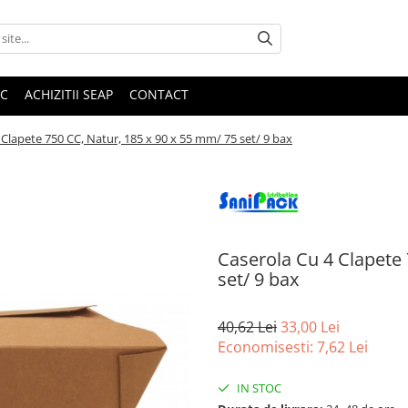
IC
ACHIZITII SEAP
CONTACT
 Clapete 750 CC, Natur, 185 x 90 x 55 mm/ 75 set/ 9 bax
Caserola Cu 4 Clapete 
set/ 9 bax
40,62 Lei
33,00 Lei
Economisesti:
7,62
Lei
IN STOC