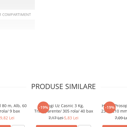
 - 1 COMPARTIMENT
PRODUSE SIMILARE
 80 m, Alb, 60
Pungi Uz Casnic 3 Kg,
Hartie Prosop
-19%
-19%
rola/ 9 bax
Transparente/ 305 rola/ 40 bax
230 x 210 mm/
9,82 Lei
7,17 Lei
5,83 Lei
7,09 L