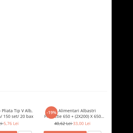
 Pliata Tip V Alb,
Saci Alimentari Albastri
Sosiera cu
-19%
-19%
 150 set/ 20 bax
Protectie 650 + (2X200) X 650
Transparen
mm, 100 set/ 5 bax
ei
5,76 Lei
40,62 Lei
33,00 Lei
8,5