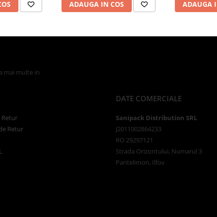
COS
ADAUGA IN COS
ADAUGA I
la mai multe in
Politica de Confidentialitate
DATE COMERCIALE
e Retur
Sanipack Distribution SRL
de Retur
J2011002864233
RO 29297121
L
Strada Orizontului, Numarul 3
Pantelimon, Ilfov