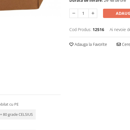
Durata de livrare:
24- 48 de ore
ADAUG
Cod Produs:
12516
Ai nevoie d
Adauga la Favorite
Cere 
bilat cu PE
a + 80 grade CELSIUS