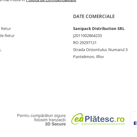
DATE COMERCIALE
e Retur
Sanipack Distribution SRL
de Retur
J2011002864233
RO 29297121
L
Strada Orizontului, Numarul 3
Pantelimon, Ilfov