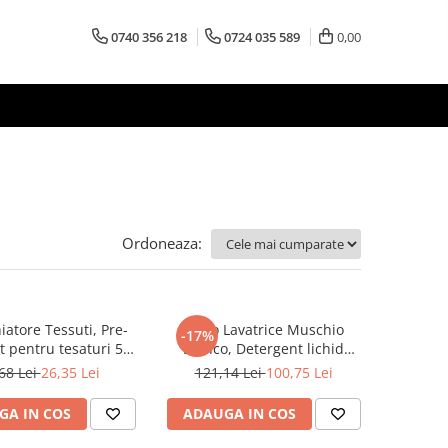
0740 356 218
0724 035 589
0,00
Ordoneaza:
atore Tessuti, Pre-
Vinco Lavatrice Muschio
-17%
t pentru tesaturi 500
Bianco, Detergent lichid
ml
complet 5 kg
68 Lei
26,35 Lei
121,14 Lei
100,75 Lei
GA IN COS
ADAUGA IN COS