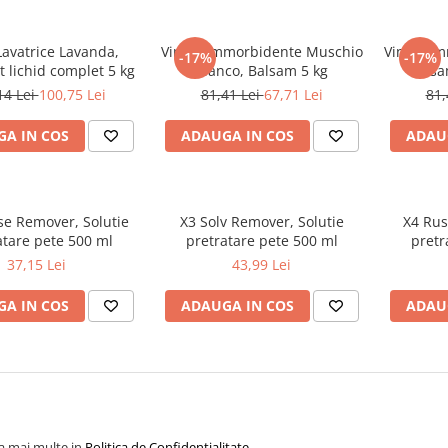
Lavatrice Lavanda,
Vinco Ammorbidente Muschio
Vinco Am
-17%
-17%
 lichid complet 5 kg
Bianco, Balsam 5 kg
Balsa
14 Lei
100,75 Lei
81,41 Lei
67,71 Lei
81,
A IN COS
ADAUGA IN COS
ADAU
se Remover, Solutie
X3 Solv Remover, Solutie
X4 Rus
atare pete 500 ml
pretratare pete 500 ml
pretr
37,15 Lei
43,99 Lei
A IN COS
ADAUGA IN COS
ADAU
la mai multe in
Politica de Confidentialitate