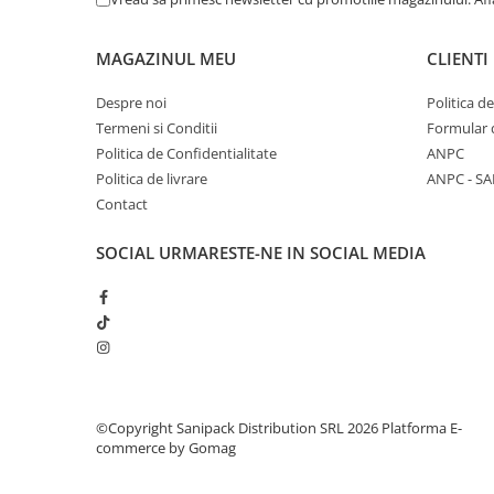
Tavite
Articole Albe
MAGAZINUL MEU
CLIENTI
Articole Natur
Articole Natur + Albe
Despre noi
Politica d
Boluri
Termeni si Conditii
Formular 
Articole din Hartie
Politica de Confidentialitate
ANPC
Politica de livrare
ANPC - SA
Consumabile
Contact
Catering
Servetele
SOCIAL
URMARESTE-NE IN SOCIAL MEDIA
Hartie Copt
Hartie Impachetat
Naproane
Port Tacam
Pungi Catering
Sacose
©Copyright Sanipack Distribution SRL 2026
Platforma E-
Articole din Lemn
commerce by Gomag
Accesorii