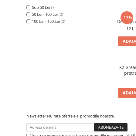
Detergenti Universali
Sub 50 Lei
(7)
Produse pentru Piscina
50 Lei - 100 Lei
(2)
Vinco 
-17%
Detergenti Ultra-Concentrati
100 Lei - 150 Lei
(2)
Detergent
121,
Ambalaje si Consumabile
Articole Biodegradabile
ADAUG
Pahare
Paie
Pungi
X2 Grea
Tacamuri
pretr
Caserole Bambus
Farfurii
ADAUG
Articole din Aluminiu
Caserole + Capace
Platouri
Newsletter
Nu rata ofertele si promotiile noastre
Articole din Carton
Pizza
Vreau sa primesc newsletter cu promotiile magazinului. Af