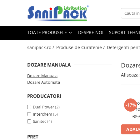
Toate Produsele
TOATE PRODUSELE
DESPRE NOI
SUPORT TEHN
Produse de Curatenie
Sapunuri Lichide
sanipack.ro /
Produse de Curatenie /
Detergenti pent
Detergenti pentru Rufe
Dozare Manuala
Dozar
DOZARE MANUALA
Dozare Automata
Afiseaza:
Dozare Manuala
Detergenti pentru Vase
Dozare Automata
Spalare Automata
Spalare Manuala
PRODUCATORI
Bianco
Detergenti Degresanti
-17%
Dual Power
(2)
albir
Detergenti Dezincrustanti
Interchem
(5)
32,
Sanitec
(4)
Detergenti Pardoseli
ADAUG
Detergenti Dezinfectanti
PRET