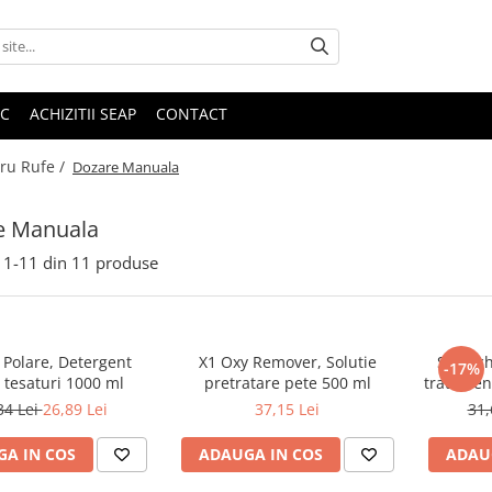
IC
ACHIZITII SEAP
CONTACT
ru Rufe /
Dozare Manuala
e Manuala
1-
11
din
11
produse
 Polare, Detergent
X1 Oxy Remover, Solutie
Smacchi
-17%
e tesaturi 1000 ml
pretratare pete 500 ml
tratamen
34 Lei
26,89 Lei
37,15 Lei
31,
A IN COS
ADAUGA IN COS
ADAU