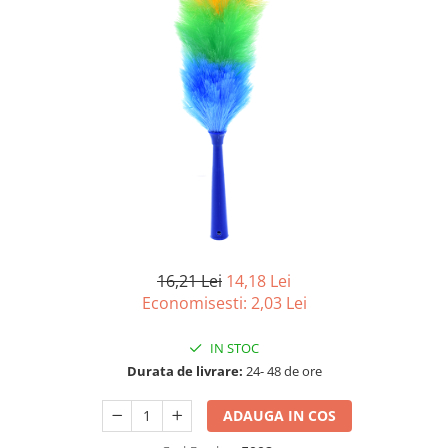
Detergenti Universali
Produse pentru Piscina
Detergenti Ultra-Concentrati
Ambalaje si Consumabile
Articole Biodegradabile
Pahare
Paie
Pungi
Tacamuri
Caserole Bambus
16,21 Lei
14,18 Lei
Farfurii
Economisesti:
2,03
Lei
Articole din Aluminiu
Caserole + Capace
IN STOC
Platouri
Durata de livrare:
24- 48 de ore
Articole din Carton
ADAUGA IN COS
Pizza