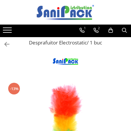
Toate Produsele
1
2
Produse de Curatenie
Sapunuri Lichide
Desprafuitor Electrostatic/ 1 buc
Detergenti pentru Rufe
Dozare Manuala
Dozare Automata
Detergenti pentru Vase
Spalare Automata
-13%
Spalare Manuala
Detergenti Degresanti
Detergenti Dezincrustanti
Detergenti Pardoseli
Detergenti Dezinfectanti