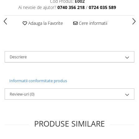
Cod Produs:
E002
Tavite
Ai nevoie de ajutor?
0740 356 218
/
0724 035 589
Articole Albe
Articole Natur
Adauga la Favorite
Cere informatii
Articole Natur + Albe
Boluri
Articole din Hartie
Consumabile
Descriere
Catering
Servetele
Hartie Copt
Informatii conformitate produs
Hartie Impachetat
Naproane
Review-uri
(0)
Port Tacam
Pungi Catering
Sacose
PRODUSE SIMILARE
Articole din Lemn
Accesorii