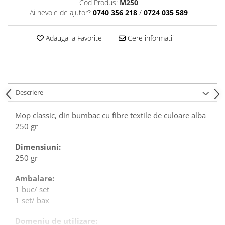
Cod Produs:
M250
Articole din Plastic PET
Ai nevoie de ajutor?
0740 356 218
/
0724 035 589
Caserole
Sosiere
Adauga la Favorite
Cere informatii
Pahare
Articole din Trestie de Zahar
Echipament de Protectie
Saci Menajeri
Descriere
Articole din Carton Alb
Mop classic, din bumbac cu fibre textile de culoare alba
Pahare
250 gr
Tavite
Dimensiuni:
Articole din Carton Kraft Natur
250 gr
Barcute
Boluri
Ambalare:
Caserole
1 buc/ set
1 set/ bax
Pahare
Articole din Carton Kraft Natur +
Domeniu de utilizare:
Alb