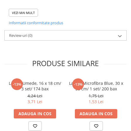
Pahare
Diferite aplicatii reci/ calde in domeniul HoReCa
VEZI MAI MULT
Sandwich
Informatii conformitate produs
Articole din Carton Negru
Barcute
Review-uri
(0)
Boluri
Caserole
Articole din Plastic PP
PRODUSE SIMILARE
Caserole
Sosiere
Boluri
Lavete Umede, 16 x 18 cm/
Laveta Microfibra Blue, 30 x
-13%
-13%
Articole din Trestie de Zahar Alb
3 set/ 174 bax
30 cm/ 1 set/ 200 bax
4,24 Lei
1,75 Lei
Boluri
3,71 Lei
1,53 Lei
Farfurii
Articole din Trestie de Zahar Natur
ADAUGA IN COS
ADAUGA IN COS
Boluri
Caserole