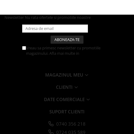
Farfurii
Platouri
Newsletter
Nu rata ofertele si promotiile noastre
Articole din XPS
Caserole
Tavite
Articole pentru Cofetarii si
Vreau sa primesc newsletter cu promotiile
Gelaterii
magazinului. Afla mai multe in
Politica de
Confidentialitate
Chese
Cupe Desert
MAGAZINUL MEU
Cupe Inghetata
Cutii Prajituri
CLIENTI
Cutii Prajituri cu Fereastra
DATE COMERCIALE
Cutii Tort
Discuri Tort
SUPORT CLIENTI
Forme de Copt
Hartie Dantelata
0740 356 218
Monoportii Prajituri
0724 035 589