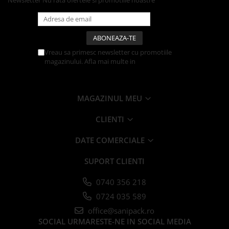
Newsletter
Nu rata ofertele si promotiile noastre
Farfurii
Platouri
Articole din XPS
Caserole
Vreau sa primesc newsletter cu promotiile
magazinului. Afla mai multe in
Politica de
Tavite
Confidentialitate
Articole pentru Cofetarii si
Gelaterii
MAGAZINUL MEU
Chese
Cupe Desert
CLIENTI
Cupe Inghetata
DATE COMERCIALE
Cutii Prajituri
Cutii Prajituri cu Fereastra
SUPORT CLIENTI
Cutii Tort
0740 356 218
Discuri Tort
0724 035 589
Forme de Copt
Hartie Dantelata
office@sanipack.ro
SOCIAL
URMARESTE-NE IN SOCIAL MEDIA
Monoportii Prajituri