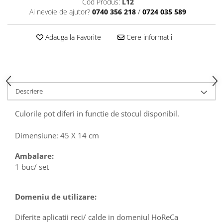
Cod Produs:
L12
Articole din Plastic PET
Ai nevoie de ajutor?
0740 356 218
/
0724 035 589
Caserole
Sosiere
Adauga la Favorite
Cere informatii
Pahare
Articole din Trestie de Zahar
Echipament de Protectie
Saci Menajeri
Descriere
Articole din Carton Alb
Culorile pot diferi in functie de stocul disponibil.
Pahare
Tavite
Dimensiune: 45 X 14 cm
Articole din Carton Kraft Natur
Ambalare:
Barcute
1 buc/ set
Boluri
Caserole
Domeniu de utilizare:
Pahare
Articole din Carton Kraft Natur +
Diferite aplicatii reci/ calde in domeniul HoReCa
Alb