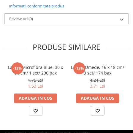
Informatii conformitate produs
Pahare
Sandwich
Review-uri
(0)
Articole din Carton Negru
Barcute
Boluri
PRODUSE SIMILARE
Caserole
Articole din Plastic PP
Caserole
Laveta Microfibra Blue, 30 x
Lavete Umede, 16 x 18 cm/
-13%
-13%
30 cm/ 1 set/ 200 bax
3 set/ 174 bax
Sosiere
1,75 Lei
4,24 Lei
Boluri
1,53 Lei
3,71 Lei
Articole din Trestie de Zahar Alb
Boluri
ADAUGA IN COS
ADAUGA IN COS
Farfurii
Articole din Trestie de Zahar Natur
Boluri
Caserole