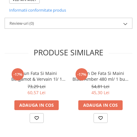
Tacamuri
Informatii conformitate produs
Articole din Plastic PET
Caserole
Review-uri
(0)
Sosiere
Pahare
Articole din Trestie de Zahar
PRODUSE SIMILARE
Echipament de Protectie
Saci Menajeri
Articole din Carton Alb
Sapun Fata Si Maini
Sapun De Fata Si Maini
-17%
-17%
Bergamot & Vervain 1l/ 1
Black Amber 480 ml/ 1 buc/
Pahare
buc/ 12 bax
6 bax
73,29 Lei
54,81 Lei
Tavite
60,57 Lei
45,30 Lei
Articole din Carton Kraft Natur
ADAUGA IN COS
ADAUGA IN COS
Barcute
Boluri
Caserole
Pahare