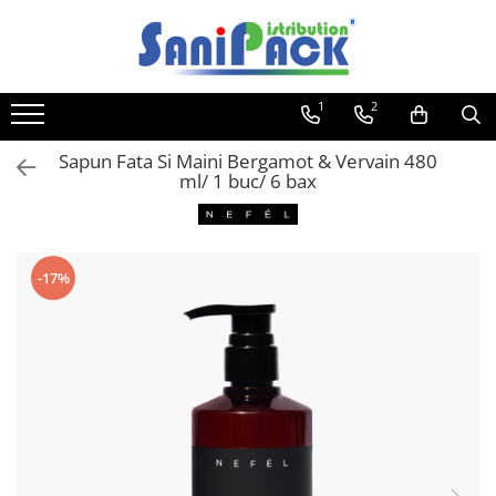
Toate Produsele
1
2
Produse de Curatenie
Sapunuri Lichide
Sapun Fata Si Maini Bergamot & Vervain 480
ml/ 1 buc/ 6 bax
Detergenti pentru Rufe
Dozare Manuala
Dozare Automata
Detergenti pentru Vase
-17%
Spalare Automata
Spalare Manuala
Detergenti Degresanti
Detergenti Dezincrustanti
Detergenti Pardoseli
Detergenti Dezinfectanti