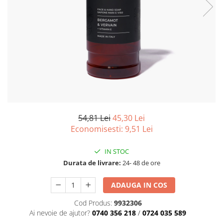
Detergenti Universali
Produse pentru Piscina
Detergenti Ultra-Concentrati
Ambalaje si Consumabile
Articole Biodegradabile
Pahare
Paie
Pungi
Tacamuri
54,81 Lei
45,30 Lei
Economisesti:
9,51
Lei
Caserole Bambus
Farfurii
IN STOC
Articole din Aluminiu
Durata de livrare:
24- 48 de ore
Caserole + Capace
Platouri
ADAUGA IN COS
Articole din Carton
Cod Produs:
9932306
Pizza
Ai nevoie de ajutor?
0740 356 218
/
0724 035 589