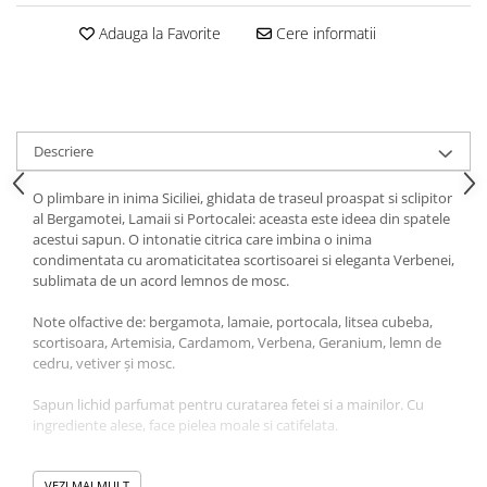
Tavite
Articole Albe
Adauga la Favorite
Cere informatii
Articole Natur
Articole Natur + Albe
Boluri
Articole din Hartie
Descriere
Consumabile
O plimbare in inima Siciliei, ghidata de traseul proaspat si sclipitor
Catering
al Bergamotei, Lamaii si Portocalei: aceasta este ideea din spatele
Servetele
acestui sapun. O intonatie citrica care imbina o inima
condimentata cu aromaticitatea scortisoarei si eleganta Verbenei,
Hartie Copt
sublimata de un acord lemnos de mosc.
Hartie Impachetat
Naproane
Note olfactive de: bergamota, lamaie, portocala, litsea cubeba,
scortisoara, Artemisia, Cardamom, Verbena, Geranium, lemn de
Port Tacam
cedru, vetiver și mosc.
Pungi Catering
Sapun lichid parfumat pentru curatarea fetei si a mainilor. Cu
Sacose
ingrediente alese, face pielea moale si catifelata.
Articole din Lemn
Accesorii
VEZI MAI MULT