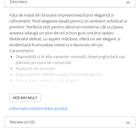
Descriere
Pahare
Fața de masă din brocard impresionează prin eleganță și
Sandwich
rafinament, fiind alegerea ideală pentru un ambient sofisticat și
Articole din Carton Negru
primitor. Perfectă atât pentru decoruri moderne, cât și clasice,
aceasta adaugă un plus de stil și bun gust oricărui spațiu.
Barcute
Materialul delicat, cu aspect mătăsos, oferă un aer elegant și
Boluri
evidențiază frumusețea mesei și a decorului din jur.
Caracteristici:
Caserole
Disponibilă și în alte variante: rotundă, dreptunghiulară sau
Articole din Plastic PP
pătrată (pe bază de comandă)
Realizată din brocard
Caserole
Disponibilă în diferite nuanțe, în funcție de stoc
Sosiere
Finisaj atent realizat, cu tiv elegant
Boluri
Instrucțiuni de întreținere:
Spălare la 30°C
Articole din Trestie de Zahar Alb
Notă: Dimensiunile pot varia cu ±3 cm.
VEZI MAI MULT
Boluri
Informatii conformitate produs
Farfurii
Articole din Trestie de Zahar Natur
Review-uri
(0)
Boluri
Caserole