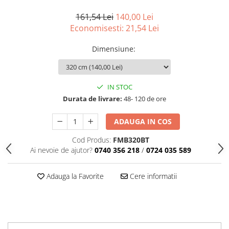
Articole din Plastic PET
161,54 Lei
140,00 Lei
Caserole
Economisesti:
21,54
Lei
Sosiere
Pahare
Dimensiune
:
Articole din Trestie de Zahar
Echipament de Protectie
IN STOC
Saci Menajeri
Durata de livrare:
48- 120 de ore
Articole din Carton Alb
ADAUGA IN COS
Pahare
Tavite
Cod Produs:
FMB320BT
Articole din Carton Kraft Natur
Ai nevoie de ajutor?
0740 356 218
/
0724 035 589
Barcute
Adauga la Favorite
Cere informatii
Boluri
Caserole
Pahare
Articole din Carton Kraft Natur +
Alb