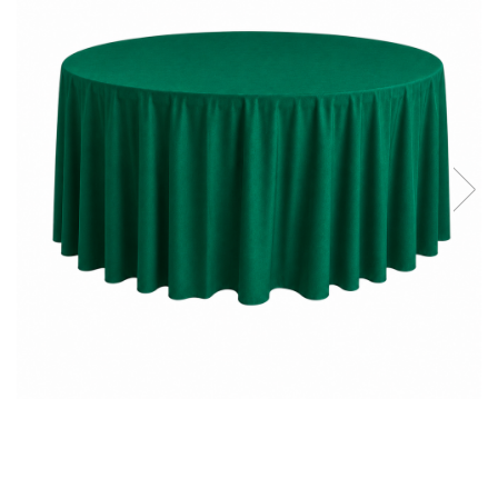
Detergenti Universali
Produse pentru Piscina
Detergenti Ultra-Concentrati
Ambalaje si Consumabile
Articole Biodegradabile
Pahare
Paie
Pungi
Tacamuri
Caserole Bambus
Farfurii
Articole din Aluminiu
Caserole + Capace
Platouri
Articole din Carton
Pizza