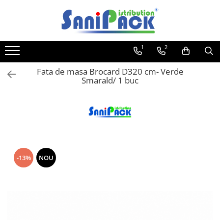
Toate Produsele
1
2
Produse de Curatenie
Sapunuri Lichide
Fata de masa Brocard D320 cm- Verde
Smarald/ 1 buc
Detergenti pentru Rufe
Dozare Manuala
Dozare Automata
Detergenti pentru Vase
Spalare Automata
Spalare Manuala
-13%
NOU
Detergenti Degresanti
Detergenti Dezincrustanti
Detergenti Pardoseli
Detergenti Dezinfectanti