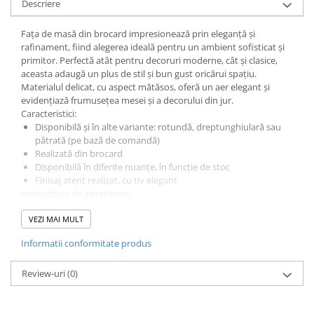
Descriere
Tacamuri
Articole din Plastic PET
Fața de masă din brocard impresionează prin eleganță și
Caserole
rafinament, fiind alegerea ideală pentru un ambient sofisticat și
primitor. Perfectă atât pentru decoruri moderne, cât și clasice,
Sosiere
aceasta adaugă un plus de stil și bun gust oricărui spațiu.
Pahare
Materialul delicat, cu aspect mătăsos, oferă un aer elegant și
Articole din Trestie de Zahar
evidențiază frumusețea mesei și a decorului din jur.
Caracteristici:
Echipament de Protectie
Disponibilă și în alte variante: rotundă, dreptunghiulară sau
pătrată (pe bază de comandă)
Saci Menajeri
Realizată din brocard
Articole din Carton Alb
Disponibilă în diferite nuanțe, în funcție de stoc
Finisaj atent realizat, cu tiv elegant
Pahare
Instrucțiuni de întreținere:
Tavite
Spălare la 30°C
Notă: Dimensiunile pot varia cu ±3 cm.
VEZI MAI MULT
Articole din Carton Kraft Natur
Informatii conformitate produs
Barcute
Boluri
Review-uri
(0)
Caserole
Pahare