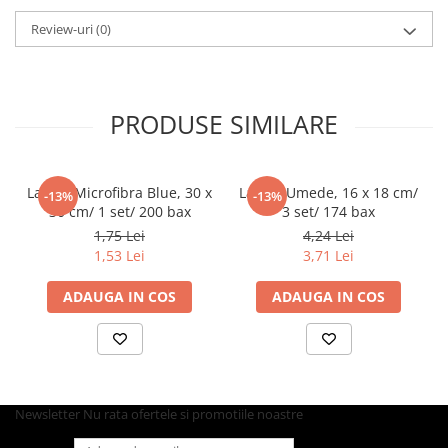
Pahare
Review-uri
(0)
Sandwich
Articole din Carton Negru
Barcute
PRODUSE SIMILARE
Boluri
Caserole
Articole din Plastic PP
Laveta Microfibra Blue, 30 x
Lavete Umede, 16 x 18 cm/
-13%
-13%
30 cm/ 1 set/ 200 bax
3 set/ 174 bax
Caserole
1,75 Lei
4,24 Lei
Sosiere
1,53 Lei
3,71 Lei
Boluri
ADAUGA IN COS
ADAUGA IN COS
Articole din Trestie de Zahar Alb
Boluri
Farfurii
Articole din Trestie de Zahar Natur
Boluri
Newsletter
Nu rata ofertele si promotiile noastre
Caserole