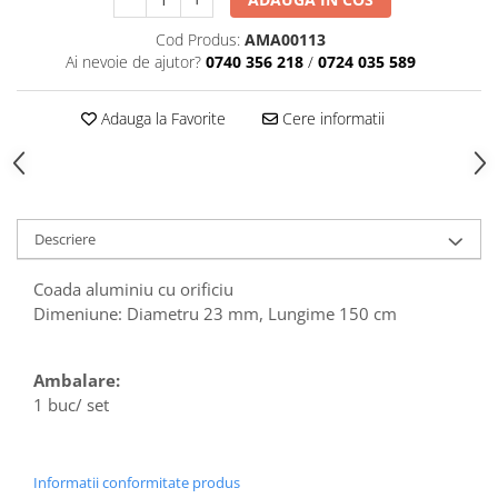
Articole din Plastic PET
Cod Produs:
AMA00113
Caserole
Ai nevoie de ajutor?
0740 356 218
/
0724 035 589
Sosiere
Pahare
Adauga la Favorite
Cere informatii
Articole din Trestie de Zahar
Echipament de Protectie
Saci Menajeri
Articole din Carton Alb
Descriere
Pahare
Coada aluminiu cu orificiu
Tavite
Dimeniune: Diametru 23 mm, Lungime 150 cm
Articole din Carton Kraft Natur
Barcute
Ambalare:
Boluri
1 buc/ set
Caserole
Pahare
Articole din Carton Kraft Natur +
Informatii conformitate produs
Alb