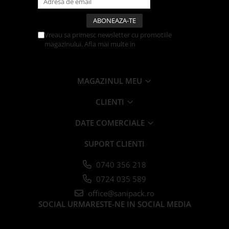
Farfurii
Platouri
Vreau sa primesc newsletter cu promotiile
Articole din XPS
magazinului. Afla mai multe in
Politica de
Caserole
Confidentialitate
Tavite
Articole pentru Cofetarii si
MAGAZINUL MEU
Gelaterii
CLIENTI
Chese
Cupe Desert
DATE COMERCIALE
Cupe Inghetata
SUPORT CLIENTI
Cutii Prajituri
Cutii Prajituri cu Fereastra
0740 356 218
Cutii Tort
0724 035 589
Discuri Tort
office@sanipack.ro
Forme de Copt
SOCIAL
URMARESTE-NE IN SOCIAL MEDIA
Hartie Dantelata
Monoportii Prajituri