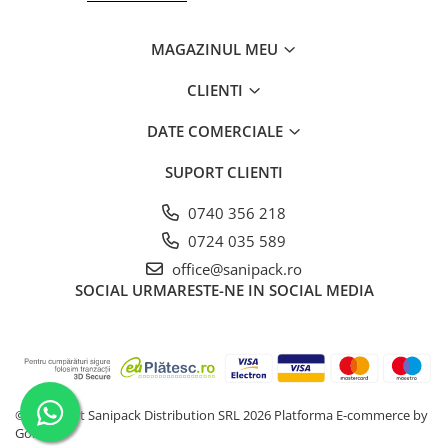
Farfurii
Platouri
MAGAZINUL MEU
Articole din XPS
CLIENTI
Caserole
Tavite
DATE COMERCIALE
Articole pentru Cofetarii si
SUPORT CLIENTI
Gelaterii
Chese
0740 356 218
Cupe Desert
0724 035 589
Cupe Inghetata
office@sanipack.ro
Cutii Prajituri
SOCIAL
URMARESTE-NE IN SOCIAL MEDIA
Cutii Prajituri cu Fereastra
Cutii Tort
Discuri Tort
Forme de Copt
Hartie Dantelata
©Copyright Sanipack Distribution SRL 2026
Platforma E-commerce by
Gomag
Monoportii Prajituri