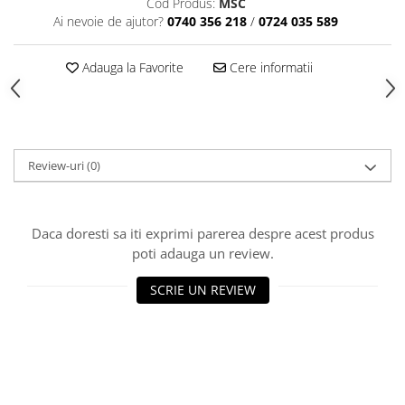
Cod Produs:
MSC
Articole din Plastic PET
Ai nevoie de ajutor?
0740 356 218
/
0724 035 589
Caserole
Sosiere
Adauga la Favorite
Cere informatii
Pahare
Articole din Trestie de Zahar
Echipament de Protectie
Saci Menajeri
Review-uri
(0)
Articole din Carton Alb
Pahare
Daca doresti sa iti exprimi parerea despre acest produs
Tavite
poti adauga un review.
Articole din Carton Kraft Natur
SCRIE UN REVIEW
Barcute
Boluri
Caserole
Pahare
Articole din Carton Kraft Natur +
Alb