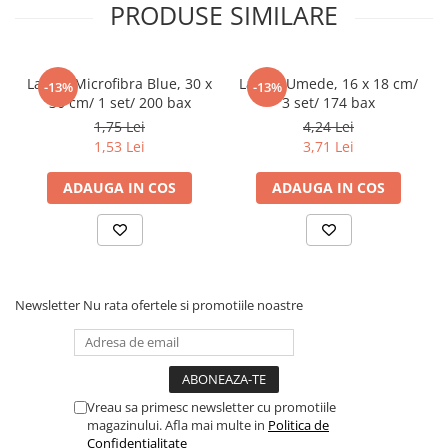
PRODUSE SIMILARE
Pahare
Sandwich
Articole din Carton Negru
Laveta Microfibra Blue, 30 x
Lavete Umede, 16 x 18 cm/
-13%
-13%
30 cm/ 1 set/ 200 bax
3 set/ 174 bax
Barcute
1,75 Lei
4,24 Lei
Boluri
1,53 Lei
3,71 Lei
Caserole
ADAUGA IN COS
ADAUGA IN COS
Articole din Plastic PP
Caserole
Sosiere
Boluri
Articole din Trestie de Zahar Alb
Newsletter
Nu rata ofertele si promotiile noastre
Boluri
Farfurii
Articole din Trestie de Zahar Natur
Vreau sa primesc newsletter cu promotiile
Boluri
magazinului. Afla mai multe in
Politica de
Caserole
Confidentialitate