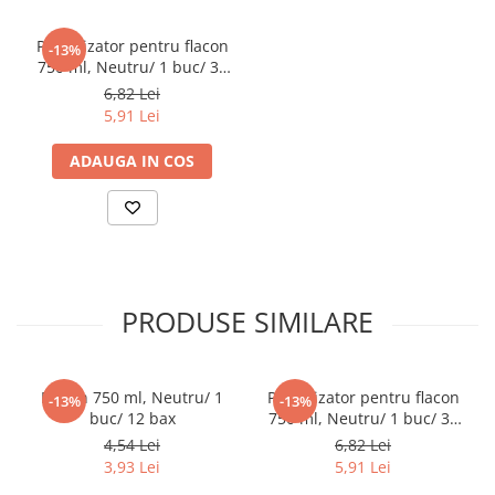
Pahare
Pulverizator pentru flacon
-13%
Sandwich
750 ml, Neutru/ 1 buc/ 30
bax
Articole din Carton Negru
6,82 Lei
5,91 Lei
Barcute
Boluri
ADAUGA IN COS
Caserole
Articole din Plastic PP
Caserole
Sosiere
Boluri
PRODUSE SIMILARE
Articole din Trestie de Zahar Alb
Boluri
Farfurii
Flacon 750 ml, Neutru/ 1
Pulverizator pentru flacon
-13%
-13%
buc/ 12 bax
750 ml, Neutru/ 1 buc/ 30
Articole din Trestie de Zahar Natur
bax
4,54 Lei
6,82 Lei
Boluri
3,93 Lei
5,91 Lei
Caserole