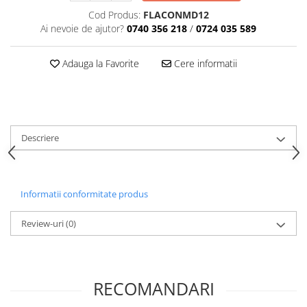
Articole din Plastic PET
Cod Produs:
FLACONMD12
Caserole
Ai nevoie de ajutor?
0740 356 218
/
0724 035 589
Sosiere
Pahare
Adauga la Favorite
Cere informatii
Articole din Trestie de Zahar
Echipament de Protectie
Saci Menajeri
Descriere
Articole din Carton Alb
Pahare
Tavite
Informatii conformitate produs
Articole din Carton Kraft Natur
Barcute
Review-uri
(0)
Boluri
Caserole
Pahare
RECOMANDARI
Articole din Carton Kraft Natur +
Alb