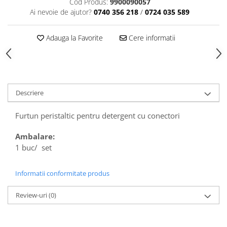
Cod Produs:
9900090057
Articole din Plastic PET
Ai nevoie de ajutor?
0740 356 218
/
0724 035 589
Caserole
Sosiere
Adauga la Favorite
Cere informatii
Pahare
Articole din Trestie de Zahar
Echipament de Protectie
Saci Menajeri
Descriere
Articole din Carton Alb
Furtun peristaltic pentru detergent cu conectori
Pahare
Tavite
Ambalare:
1 buc/ set
Articole din Carton Kraft Natur
Barcute
Informatii conformitate produs
Boluri
Caserole
Review-uri
(0)
Pahare
Articole din Carton Kraft Natur +
Alb