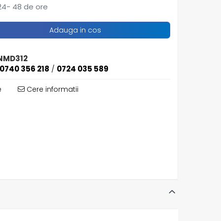
4- 48 de ore
Adauga in cos
NMD312
0740 356 218
/
0724 035 589
e
Cere informatii