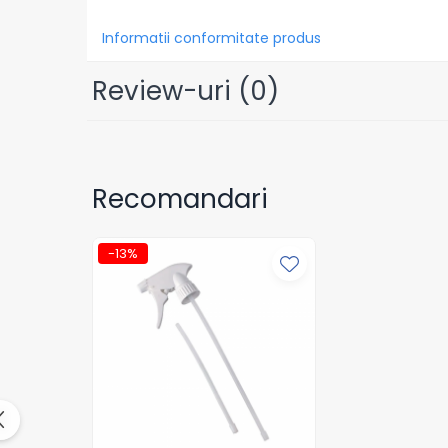
Tavite
Articole Albe
Informatii conformitate produs
Articole Natur
Articole Natur + Albe
Review-uri
(0)
Boluri
Articole din Hartie
Consumabile
Recomandari
Catering
Servetele
Hartie Copt
-13%
Hartie Impachetat
Naproane
Port Tacam
Pungi Catering
Sacose
Articole din Lemn
Accesorii