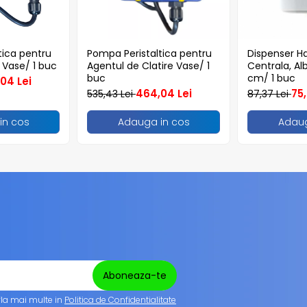
tica pentru
Pompa Peristaltica pentru
Dispenser Ha
 Vase/ 1 buc
Agentul de Clatire Vase/ 1
Centrala, Alb
buc
cm/ 1 buc
04 Lei
464,04 Lei
75,
535,43 Lei
87,37 Lei
in cos
Adauga in cos
Adaug
fla mai multe in
Politica de Confidentialitate