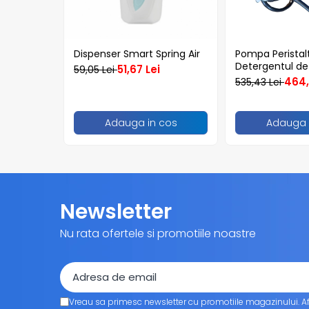
Articole din Carton Kraft Natur +
Alb
Pahare
Dispenser Smart Spring Air
Pompa Peristal
Sandwich
Detergentul de
51,67 Lei
59,05 Lei
Articole din Carton Negru
464,
535,43 Lei
Barcute
Boluri
Adauga in cos
Adauga 
Caserole
Articole din Plastic PP
Caserole
Sosiere
Newsletter
Boluri
Articole din Trestie de Zahar Alb
Nu rata ofertele si promotiile noastre
Boluri
Farfurii
Articole din Trestie de Zahar
Natur
Vreau sa primesc newsletter cu promotiile magazinului. A