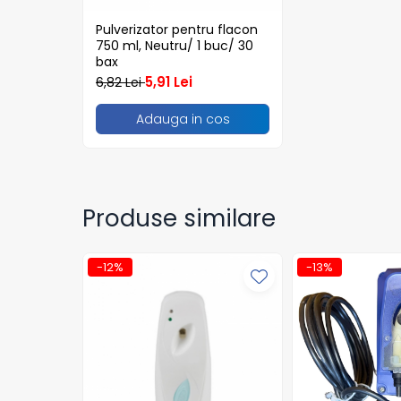
Tacamuri
Pulverizator pentru flacon
Articole din Plastic PET
750 ml, Neutru/ 1 buc/ 30
Caserole
bax
5,91 Lei
Sosiere
6,82 Lei
Pahare
Adauga in cos
Articole din Trestie de Zahar
Echipament de Protectie
Saci Menajeri
Produse similare
Articole din Carton Alb
Pahare
Tavite
-12%
-13%
Articole din Carton Kraft Natur
Barcute
Boluri
Caserole
Pahare