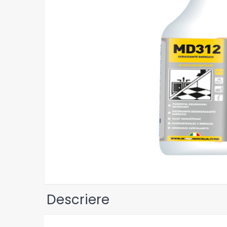
Detergenti Universali
Produse pentru Piscina
Detergenti Ultra-Concentrati
Ambalaje si Consumabile
Articole Biodegradabile
Pahare
Paie
Pungi
Tacamuri
Caserole Bambus
Farfurii
Articole din Aluminiu
Caserole + Capace
Platouri
Descriere
Articole din Carton
Pizza