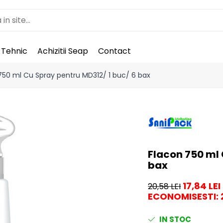
 Tehnic
Achizitii Seap
Contact
750 ml Cu Spray pentru MD312/ 1 buc/ 6 bax
Flacon 750 ml 
bax
17,84 LEI
20,58 LEI
ECONOMISESTI:
IN STOC