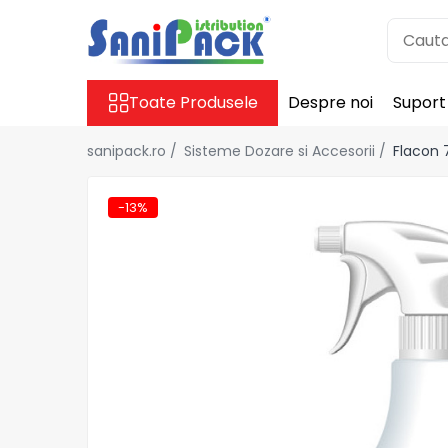
Toate Produsele
Toate Produsele
Despre noi
Suport
Produse de Curatenie
Sapunuri Lichide
sanipack.ro /
Sisteme Dozare si Accesorii /
Flacon 
Detergenti pentru Rufe
Dozare Manuala
-13%
Dozare Automata
Detergenti pentru Vase
Spalare Automata
Spalare Manuala
Detergenti Degresanti
Detergenti Dezincrustanti
Detergenti Pardoseli
Detergenti Dezinfectanti