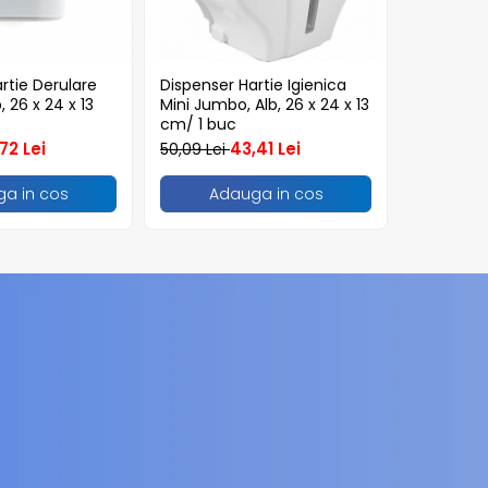
rtie Derulare
Dispenser Hartie Igienica
Dispenser
, 26 x 24 x 13
Mini Jumbo, Alb, 26 x 24 x 13
Capacitat
cm/ 1 buc
28,22 Lei
72 Lei
43,41 Lei
50,09 Lei
a in cos
Adauga in cos
Ad