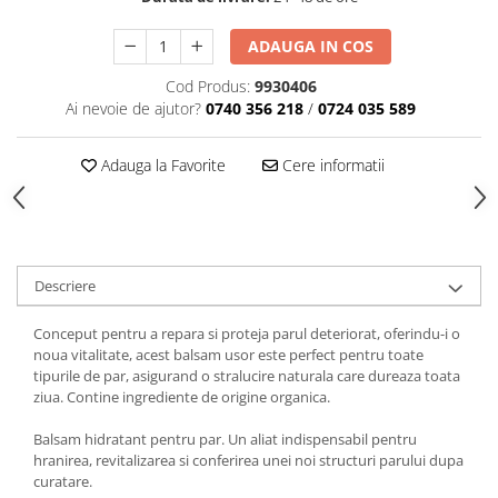
Articole din Plastic PET
Caserole
ADAUGA IN COS
Sosiere
Cod Produs:
9930406
Pahare
Ai nevoie de ajutor?
0740 356 218
/
0724 035 589
Articole din Trestie de Zahar
Echipament de Protectie
Adauga la Favorite
Cere informatii
Saci Menajeri
Articole din Carton Alb
Pahare
Descriere
Tavite
Articole din Carton Kraft Natur
Conceput pentru a repara si proteja parul deteriorat, oferindu-i o
noua vitalitate, acest balsam usor este perfect pentru toate
Barcute
tipurile de par, asigurand o stralucire naturala care dureaza toata
Boluri
ziua. Contine ingrediente de origine organica.
Caserole
Balsam hidratant pentru par. Un aliat indispensabil pentru
Pahare
hranirea, revitalizarea si conferirea unei noi structuri parului dupa
Articole din Carton Kraft Natur +
curatare.
Alb