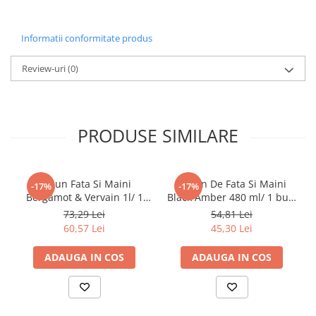
Pahare
Informatii conformitate produs
Sandwich
Articole din Carton Negru
Review-uri
(0)
Barcute
Boluri
Caserole
PRODUSE SIMILARE
Articole din Plastic PP
Caserole
Sosiere
Sapun Fata Si Maini
Sapun De Fata Si Maini
-17%
-17%
Boluri
Bergamot & Vervain 1l/ 1
Black Amber 480 ml/ 1 buc/
buc/ 12 bax
6 bax
Articole din Trestie de Zahar Alb
73,29 Lei
54,81 Lei
60,57 Lei
45,30 Lei
Boluri
Farfurii
ADAUGA IN COS
ADAUGA IN COS
Articole din Trestie de Zahar Natur
Boluri
Caserole