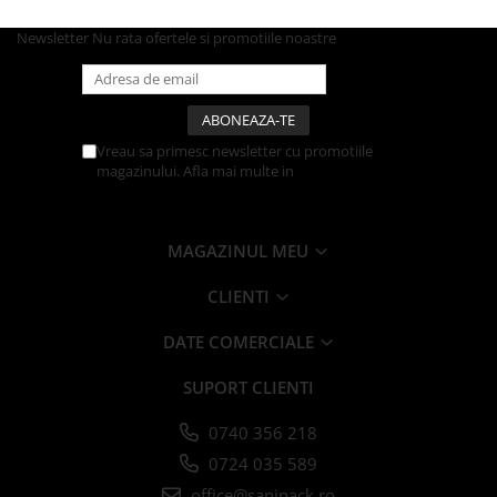
Farfurii
Newsletter
Nu rata ofertele si promotiile noastre
Platouri
Articole din XPS
Caserole
Tavite
Vreau sa primesc newsletter cu promotiile
Articole pentru Cofetarii si
magazinului. Afla mai multe in
Politica de
Confidentialitate
Gelaterii
Chese
MAGAZINUL MEU
Cupe Desert
Cupe Inghetata
CLIENTI
Cutii Prajituri
DATE COMERCIALE
Cutii Prajituri cu Fereastra
Cutii Tort
SUPORT CLIENTI
Discuri Tort
Forme de Copt
0740 356 218
Hartie Dantelata
0724 035 589
Monoportii Prajituri
office@sanipack.ro