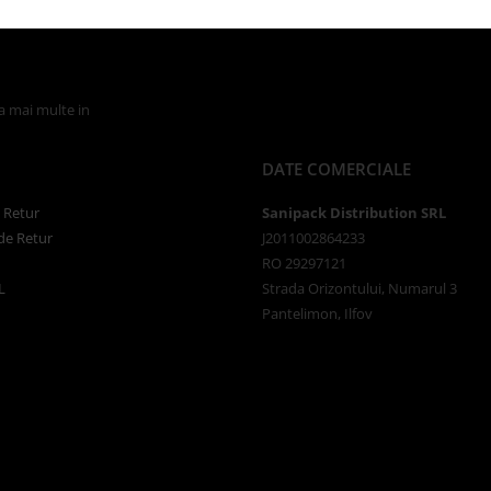
la mai multe in
Politica de Confidentialitate
DATE COMERCIALE
e Retur
Sanipack Distribution SRL
de Retur
J2011002864233
RO 29297121
L
Strada Orizontului, Numarul 3
Pantelimon, Ilfov