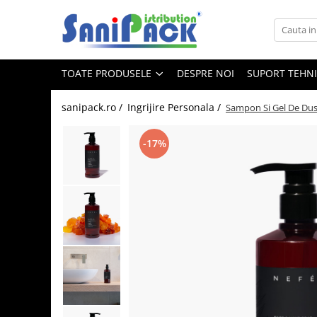
Toate Produsele
TOATE PRODUSELE
DESPRE NOI
SUPORT TEHN
Produse de Curatenie
Sapunuri Lichide
sanipack.ro /
Ingrijire Personala /
Sampon Si Gel De Dus
Detergenti pentru Rufe
Dozare Manuala
-17%
Dozare Automata
Detergenti pentru Vase
Spalare Automata
Spalare Manuala
Detergenti Degresanti
Detergenti Dezincrustanti
Detergenti Pardoseli
Detergenti Dezinfectanti