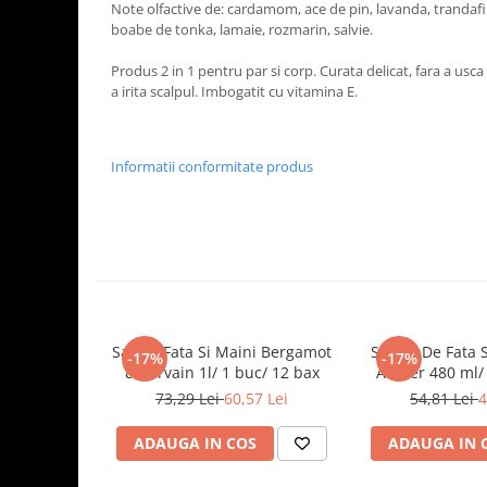
Tavite
Note olfactive de: cardamom, ace de pin, lavanda, trandafir
boabe de tonka, lamaie, rozmarin, salvie.
Articole Albe
Articole Natur
Produs 2 in 1 pentru par si corp. Curata delicat, fara a usca p
Articole Natur + Albe
a irita scalpul. Imbogatit cu vitamina E.
Boluri
Articole din Hartie
Informatii conformitate produs
Consumabile
Catering
Servetele
Hartie Copt
Hartie Impachetat
Naproane
Port Tacam
Sapun Fata Si Maini Bergamot
Sapun De Fata S
-17%
-17%
& Vervain 1l/ 1 buc/ 12 bax
Amber 480 ml/ 
Pungi Catering
73,29 Lei
60,57 Lei
54,81 Lei
4
Sacose
Articole din Lemn
ADAUGA IN COS
ADAUGA IN 
Accesorii