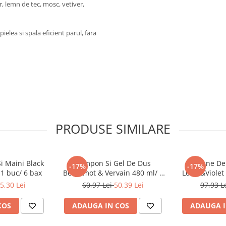
, lemn de tec, mosc, vetiver,
ielea si spala eficient parul, fara
PRODUSE SIMILARE
i Maini Black
Sampon Si Gel De Dus
Lotiune De
-17%
-17%
1 buc/ 6 bax
Bergamot & Vervain 480 ml/ 1
Lotus&Violet 
buc/ 6 bax
5,30 Lei
60,97 Lei
50,39 Lei
97,93 L
COS
ADAUGA IN COS
ADAUGA I