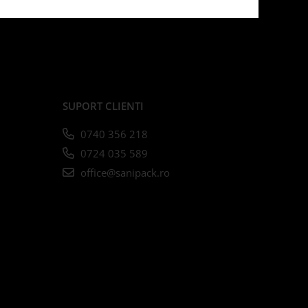
SUPORT CLIENTI
0740 356 218
0724 035 589
office@sanipack.ro