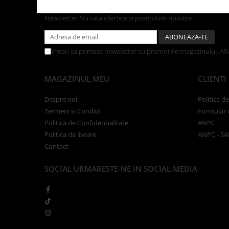
Tacamuri
Articole din Plastic PET
Newsletter
Nu rata ofertele si promotiile noastre
Caserole
Sosiere
Vreau sa primesc newsletter cu promotiile magazinului. Af
Pahare
Articole din Trestie de Zahar
MAGAZINUL MEU
CLIENTI
Echipament de Protectie
Despre noi
Politica d
Saci Menajeri
Termeni si Conditii
Formular 
Articole din Carton Alb
Politica de Confidentialitate
ANPC
Politica de livrare
ANPC - SA
Pahare
Contact
Tavite
Articole din Carton Kraft Natur
SOCIAL
URMARESTE-NE IN SOCIAL MEDIA
Barcute
Boluri
Caserole
Pahare