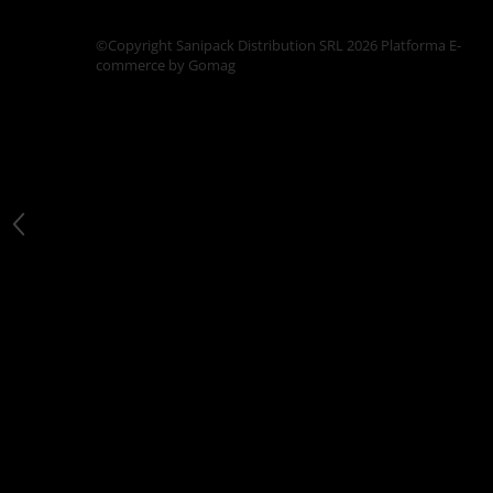
Articole din Carton Kraft Natur +
Alb
©Copyright Sanipack Distribution SRL 2026
Platforma E-
Pahare
commerce by Gomag
Sandwich
Articole din Carton Negru
Barcute
Boluri
Caserole
Articole din Plastic PP
Caserole
Sosiere
Boluri
Articole din Trestie de Zahar Alb
Boluri
Farfurii
Articole din Trestie de Zahar Natur
Boluri