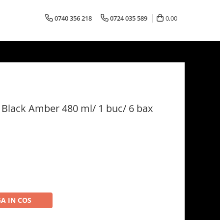
0740 356 218
0724 035 589
0,00
Black Amber 480 ml/ 1 buc/ 6 bax
A IN COS