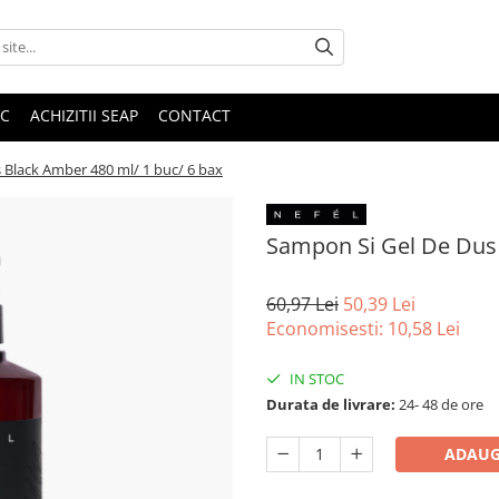
IC
ACHIZITII SEAP
CONTACT
 Black Amber 480 ml/ 1 buc/ 6 bax
Sampon Si Gel De Dus 
60,97 Lei
50,39 Lei
Economisesti:
10,58
Lei
IN STOC
Durata de livrare:
24- 48 de ore
ADAUG