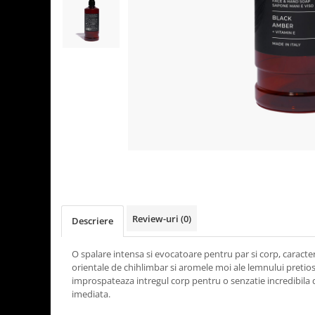
Detergenti Universali
Produse pentru Piscina
Detergenti Ultra-Concentrati
Ambalaje si Consumabile
Articole Biodegradabile
Pahare
Paie
Pungi
Tacamuri
Caserole Bambus
Farfurii
Review-uri
(0)
Articole din Aluminiu
Descriere
Caserole + Capace
O spalare intensa si evocatoare pentru par si corp, caracter
Platouri
orientale de chihlimbar si aromele moi ale lemnului pretios 
Articole din Carton
improspateaza intregul corp pentru o senzatie incredibila
imediata.
Pizza