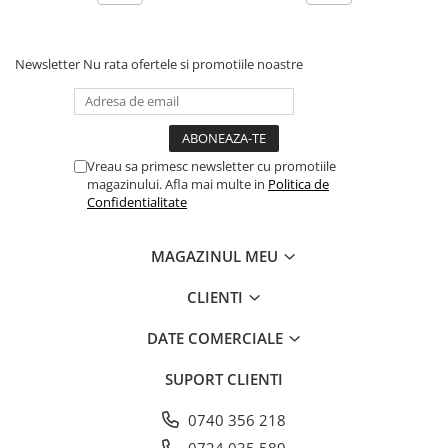
Caserole
Farfurii
Newsletter
Nu rata ofertele si promotiile noastre
Platouri
Articole din XPS
Caserole
Tavite
Vreau sa primesc newsletter cu promotiile
Articole pentru Cofetarii si
magazinului. Afla mai multe in
Politica de
Gelaterii
Confidentialitate
Chese
MAGAZINUL MEU
Cupe Desert
Cupe Inghetata
CLIENTI
Cutii Prajituri
Cutii Prajituri cu Fereastra
DATE COMERCIALE
Cutii Tort
SUPORT CLIENTI
Discuri Tort
Forme de Copt
0740 356 218
Hartie Dantelata