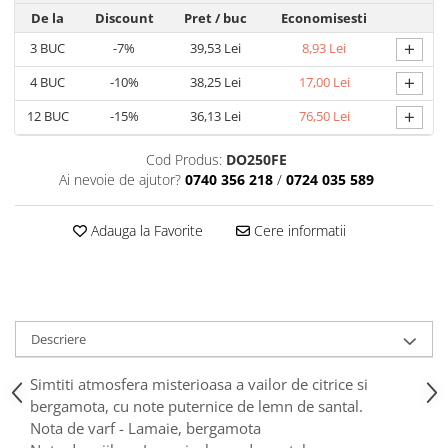
Tavite
De la
Discount
Pret
/ buc
Economisesti
Articole Albe
+
3
BUC
-7%
39,53 Lei
8,93 Lei
Articole Natur
+
Articole Natur + Albe
4
BUC
-10%
38,25 Lei
17,00 Lei
Boluri
+
12
BUC
-15%
36,13 Lei
76,50 Lei
Articole din Hartie
Cod Produs:
DO250FE
Consumabile
Ai nevoie de ajutor?
0740 356 218
/
0724 035 589
Catering
Servetele
Adauga la Favorite
Cere informatii
Hartie Copt
Hartie Impachetat
Naproane
Port Tacam
Descriere
Pungi Catering
Sacose
Simtiti atmosfera misterioasa a vailor de citrice si
Articole din Lemn
bergamota, cu note puternice de lemn de santal.
Nota de varf - Lamaie, bergamota
Accesorii