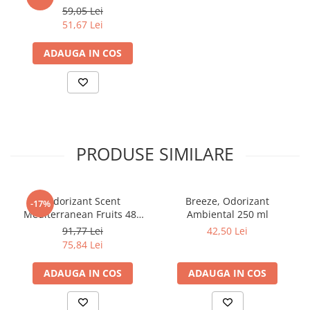
Articole din Carton Kraft Natur +
59,05 Lei
Alb
51,67 Lei
Pahare
ADAUGA IN COS
Sandwich
Articole din Carton Negru
Barcute
Boluri
Caserole
PRODUSE SIMILARE
Articole din Plastic PP
Caserole
Sosiere
Odorizant Scent
Breeze, Odorizant
-17%
Boluri
Mediterranean Fruits 480
Ambiental 250 ml
Articole din Trestie de Zahar Alb
ml/ 1 buc/ 6 bax
91,77 Lei
42,50 Lei
75,84 Lei
Boluri
Farfurii
ADAUGA IN COS
ADAUGA IN COS
Articole din Trestie de Zahar Natur
Boluri