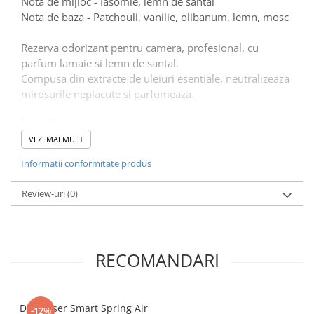
Nota de mijloc - Iasomie, lemn de santal
Tacamuri
Nota de baza - Patchouli, vanilie, olibanum, lemn, mosc
Articole din Plastic PET
Caserole
Rezerva odorizant pentru camera, profesional, cu
parfum lamaie si lemn de santal.
Sosiere
Compusa din extracte de uleiuri esentiale, neutralizeaza
Pahare
mirosurile neplacute si parfumeaza.
Articole din Trestie de Zahar
Echipament de Protectie
Detalii
3000 de pulverizari
VEZI MAI MULT
Saci Menajeri
Arie acoperita 170 mc
Informatii conformitate produs
Articole din Carton Alb
Pahare
Review-uri
(0)
Tavite
Articole din Carton Kraft Natur
Barcute
RECOMANDARI
Boluri
Caserole
Pahare
Dispenser Smart Spring Air
-12%