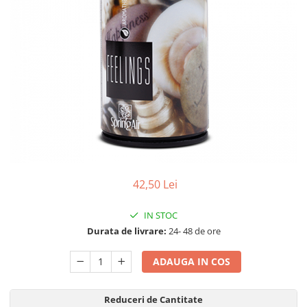
Detergenti Universali
Produse pentru Piscina
Detergenti Ultra-Concentrati
Ambalaje si Consumabile
Articole Biodegradabile
Pahare
Paie
Pungi
Tacamuri
Caserole Bambus
42,50 Lei
Farfurii
Articole din Aluminiu
IN STOC
Durata de livrare:
24- 48 de ore
Caserole + Capace
Platouri
ADAUGA IN COS
Articole din Carton
Pizza
Reduceri de Cantitate