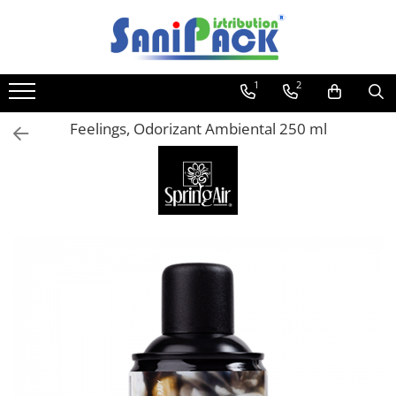
Toate Produsele
1
2
Produse de Curatenie
Sapunuri Lichide
Feelings, Odorizant Ambiental 250 ml
Detergenti pentru Rufe
Dozare Manuala
Dozare Automata
Detergenti pentru Vase
Spalare Automata
Spalare Manuala
Detergenti Degresanti
Detergenti Dezincrustanti
Detergenti Pardoseli
Detergenti Dezinfectanti