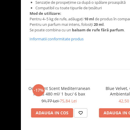
Tavite
Senzație de prospețime ca după o spălare proaspătă
Compatibil cu toate tipurile de țesături
Articole Albe
Mod de utilizare:
Articole Natur
Pentru 4–5 kg de rufe, adăugați
10 ml
de produs în compar
Articole Natur + Albe
Pentru un parfum mai intens, folosiți
20 ml
.
Se poate combina cu un
balsam de rufe fără parfum
.
Boluri
Informatii conformitate produs
Articole din Hartie
Consumabile
Catering
Servetele
Hartie Copt
Hartie Impachetat
Naproane
Odorizant Scent Mediterranean
Blue Velvet,
-17%
Port Tacam
Fruits 480 ml/ 1 buc/ 6 bax
Ambiental
91,77 Lei
75,84 Lei
42,50 
Pungi Catering
Sacose
ADAUGA IN COS
ADAUGA IN 
Articole din Lemn
Accesorii