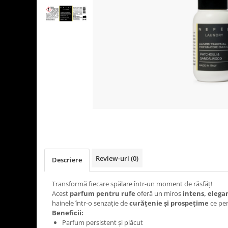
Detergenti Universali
Produse pentru Piscina
Detergenti Ultra-Concentrati
Ambalaje si Consumabile
Articole Biodegradabile
Pahare
Paie
Pungi
Tacamuri
Caserole Bambus
Farfurii
Review-uri
(0)
Articole din Aluminiu
Descriere
Caserole + Capace
Transformă fiecare spălare într-un moment de răsfăț!
Platouri
Acest
parfum pentru rufe
oferă un miros
intens, elega
Articole din Carton
hainele într-o senzație de
curățenie și prospețime
ce per
Beneficii:
Pizza
Parfum persistent și plăcut