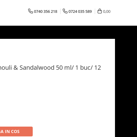
0740 356 218
0724 035 589
0,00
houli & Sandalwood 50 ml/ 1 buc/ 12
A IN COS