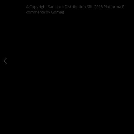
Articole din Carton Kraft Natur +
©Copyright Sanipack Distribution SRL 2026
Platforma E-
Alb
commerce by Gomag
Pahare
Sandwich
Articole din Carton Negru
Barcute
Boluri
Caserole
Articole din Plastic PP
Caserole
Sosiere
Boluri
Articole din Trestie de Zahar Alb
Boluri
Farfurii
Articole din Trestie de Zahar Natur
Boluri