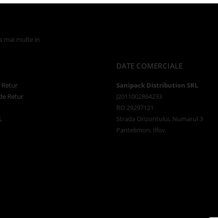
la mai multe in
Politica de Confidentialitate
DATE COMERCIALE
e Retur
Sanipack Distribution SRL
de Retur
J2011002864233
RO 29297121
L
Strada Orizontului, Numarul 3
Pantelimon, Ilfov