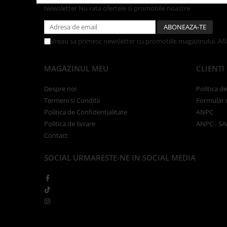
Tacamuri
Newsletter
Nu rata ofertele si promotiile noastre
Articole din Plastic PET
Caserole
Vreau sa primesc newsletter cu promotiile magazinului. Af
Sosiere
Pahare
MAGAZINUL MEU
CLIENTI
Articole din Trestie de Zahar
Echipament de Protectie
Despre noi
Politica d
Termeni si Conditii
Formular 
Saci Menajeri
Politica de Confidentialitate
ANPC
Articole din Carton Alb
Politica de livrare
ANPC - SA
Contact
Pahare
Tavite
SOCIAL
URMARESTE-NE IN SOCIAL MEDIA
Articole din Carton Kraft Natur
Barcute
Boluri
Caserole
Pahare