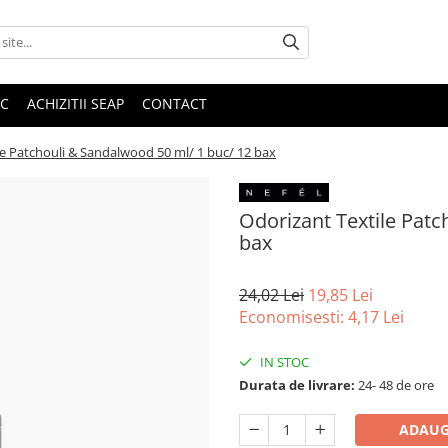
IC
ACHIZITII SEAP
CONTACT
le Patchouli & Sandalwood 50 ml/ 1 buc/ 12 bax
Odorizant Textile Patc
bax
24,02 Lei
19,85 Lei
Economisesti:
4,17
Lei
IN STOC
Durata de livrare:
24- 48 de ore
ADAUG