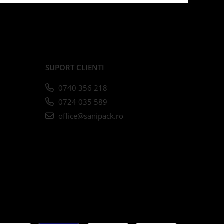
SUPORT CLIENTI
0740 356 218
0724 035 589
office@sanipack.ro