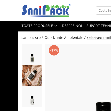
Toate Produsele
TOATE PRODUSELE
DESPRE NOI
SUPORT TEHN
Produse de Curatenie
Sapunuri Lichide
sanipack.ro /
Odorizante Ambientale /
Odorizant Texti
Detergenti pentru Rufe
Dozare Manuala
-17%
Dozare Automata
Detergenti pentru Vase
Spalare Automata
Spalare Manuala
Detergenti Degresanti
Detergenti Dezincrustanti
Detergenti Pardoseli
Detergenti Dezinfectanti