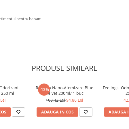
timentul pentru balsam.
PRODUSE SIMILARE
 Odorizant
Rezerva Nano-Atomizare Blue
Feelings, Odo
-13%
 250 ml
Velvet 200ml/ 1 buc
2
Lei
108,42 Lei
94,86 Lei
42
COS
ADAUGA IN COS
ADAUGA I