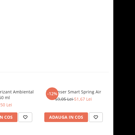
rizant Ambiental
Dispenser Smart Spring Air
Scandal, 
-12%
50 ml
59,05 Lei
51,67 Lei
,50 Lei
N COS
ADAUGA IN COS
ADAUG