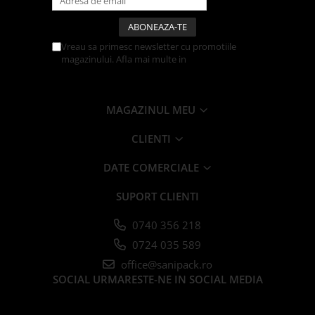
Farfurii
Platouri
Vreau sa primesc newsletter cu promotiile
Articole din XPS
magazinului. Afla mai multe in
Politica de
Caserole
Confidentialitate
Tavite
Articole pentru Cofetarii si
MAGAZINUL MEU
Gelaterii
CLIENTI
Chese
Cupe Desert
DATE COMERCIALE
Cupe Inghetata
SUPORT CLIENTI
Cutii Prajituri
Cutii Prajituri cu Fereastra
0740 356 218
Cutii Tort
0724 035 589
Discuri Tort
office@sanipack.ro
Forme de Copt
SOCIAL
URMARESTE-NE IN SOCIAL MEDIA
Hartie Dantelata
Monoportii Prajituri