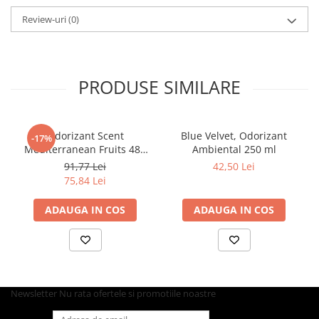
Review-uri
(0)
Pahare
Sandwich
Articole din Carton Negru
Barcute
PRODUSE SIMILARE
Boluri
Caserole
Articole din Plastic PP
Odorizant Scent
Blue Velvet, Odorizant
-17%
Mediterranean Fruits 480
Ambiental 250 ml
Caserole
ml/ 1 buc/ 6 bax
91,77 Lei
42,50 Lei
Sosiere
75,84 Lei
Boluri
ADAUGA IN COS
ADAUGA IN COS
Articole din Trestie de Zahar Alb
Boluri
Farfurii
Articole din Trestie de Zahar Natur
Newsletter
Nu rata ofertele si promotiile noastre
Boluri
Caserole