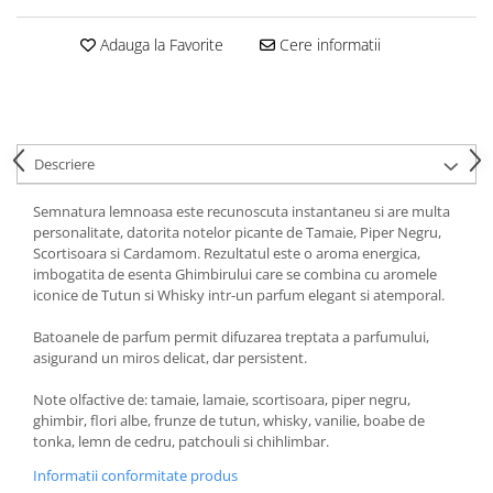
Articole din Plastic PET
Caserole
Adauga la Favorite
Cere informatii
Sosiere
Pahare
Articole din Trestie de Zahar
Echipament de Protectie
Descriere
Saci Menajeri
Semnatura lemnoasa este recunoscuta instantaneu si are multa
Articole din Carton Alb
personalitate, datorita notelor picante de Tamaie, Piper Negru,
Scortisoara si Cardamom. Rezultatul este o aroma energica,
Pahare
imbogatita de esenta Ghimbirului care se combina cu aromele
Tavite
iconice de Tutun si Whisky intr-un parfum elegant si atemporal.
Articole din Carton Kraft Natur
Batoanele de parfum permit difuzarea treptata a parfumului,
Barcute
asigurand un miros delicat, dar persistent.
Boluri
Note olfactive de: tamaie, lamaie, scortisoara, piper negru,
Caserole
ghimbir, flori albe, frunze de tutun, whisky, vanilie, boabe de
Pahare
tonka, lemn de cedru, patchouli si chihlimbar.
Articole din Carton Kraft Natur +
Informatii conformitate produs
Alb