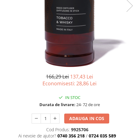
Produse pentru Piscina
Articole Albe
Mop Talpa
Articole Natur
Detergenti Ultra-Concentrati
Mop-K
Articole Natur + Albe
Boluri
Mopuri Clasice
Articole din Hartie
Produse din plastic
Consumabile
Racleta Pardoseala
Catering
Spalatoare Inox/ Sarma
Servetele
Hartie Copt
Hartie Impachetat
166,29 Lei
137,43 Lei
Naproane
Economisesti:
28,86
Lei
Port Tacam
IN STOC
Pungi Catering
Durata de livrare:
24- 72 de ore
Sacose
Articole din Lemn
ADAUGA IN COS
Accesorii
Cod Produs:
9925706
Tacamuri
Ai nevoie de ajutor?
0740 356 218
/
0724 035 589