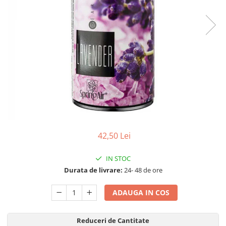
Detergenti Universali
Produse pentru Piscina
Detergenti Ultra-Concentrati
Ambalaje si Consumabile
Articole Biodegradabile
Pahare
Paie
Pungi
Tacamuri
Caserole Bambus
42,50 Lei
Farfurii
Articole din Aluminiu
IN STOC
Durata de livrare:
24- 48 de ore
Caserole + Capace
Platouri
ADAUGA IN COS
Articole din Carton
Pizza
Reduceri de Cantitate