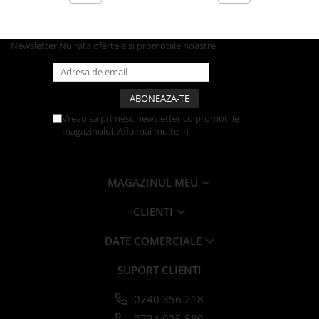
Caserole
Farfurii
Newsletter
Nu rata ofertele si promotiile noastre
Platouri
Articole din XPS
Caserole
Tavite
Vreau sa primesc newsletter cu promotiile
Articole pentru Cofetarii si
magazinului. Afla mai multe in
Politica de
Gelaterii
Confidentialitate
Chese
MAGAZINUL MEU
Cupe Desert
Cupe Inghetata
CLIENTI
Cutii Prajituri
Cutii Prajituri cu Fereastra
DATE COMERCIALE
Cutii Tort
SUPORT CLIENTI
Discuri Tort
Forme de Copt
0740 356 218
Hartie Dantelata