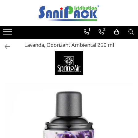
Toate Produsele
1
2
Produse de Curatenie
Sapunuri Lichide
Lavanda, Odorizant Ambiental 250 ml
Detergenti pentru Rufe
Dozare Manuala
Dozare Automata
Detergenti pentru Vase
Spalare Automata
Spalare Manuala
Detergenti Degresanti
Detergenti Dezincrustanti
Detergenti Pardoseli
Detergenti Dezinfectanti