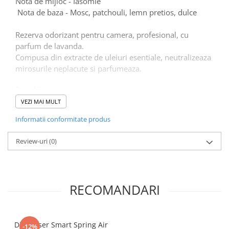
Nota de mijloc - Iasomie
Tacamuri
Nota de baza - Mosc, patchouli, lemn pretios, dulce
Articole din Plastic PET
Caserole
Rezerva odorizant pentru camera, profesional, cu
parfum de lavanda.
Sosiere
Compusa din extracte de uleiuri esentiale, neutralizeaza
Pahare
mirosurile neplacute si parfumeaza.
Articole din Trestie de Zahar
Echipament de Protectie
Detalii
3000 de pulverizari
VEZI MAI MULT
Saci Menajeri
Arie acoperita 170 mc
Informatii conformitate produs
Articole din Carton Alb
Pahare
Review-uri
(0)
Tavite
Articole din Carton Kraft Natur
Barcute
RECOMANDARI
Boluri
Caserole
Pahare
Dispenser Smart Spring Air
-12%