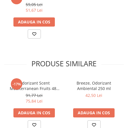
Articole din Carton Kraft Natur +
59,05 Lei
Alb
51,67 Lei
Pahare
ADAUGA IN COS
Sandwich
Articole din Carton Negru
Barcute
Boluri
Caserole
PRODUSE SIMILARE
Articole din Plastic PP
Caserole
Sosiere
Odorizant Scent
Breeze, Odorizant
-17%
Boluri
Mediterranean Fruits 480
Ambiental 250 ml
Articole din Trestie de Zahar Alb
ml/ 1 buc/ 6 bax
91,77 Lei
42,50 Lei
75,84 Lei
Boluri
Farfurii
ADAUGA IN COS
ADAUGA IN COS
Articole din Trestie de Zahar Natur
Boluri