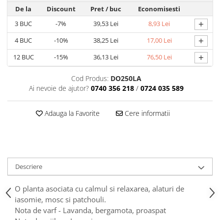
Tavite
De la
Discount
Pret
/ buc
Economisesti
Articole Albe
+
3
BUC
-7%
39,53 Lei
8,93 Lei
Articole Natur
+
Articole Natur + Albe
4
BUC
-10%
38,25 Lei
17,00 Lei
Boluri
+
12
BUC
-15%
36,13 Lei
76,50 Lei
Articole din Hartie
Cod Produs:
DO250LA
Consumabile
Ai nevoie de ajutor?
0740 356 218
/
0724 035 589
Catering
Servetele
Adauga la Favorite
Cere informatii
Hartie Copt
Hartie Impachetat
Naproane
Port Tacam
Descriere
Pungi Catering
Sacose
O planta asociata cu calmul si relaxarea, alaturi de
Articole din Lemn
iasomie, mosc si patchouli.
Nota de varf - Lavanda, bergamota, proaspat
Accesorii