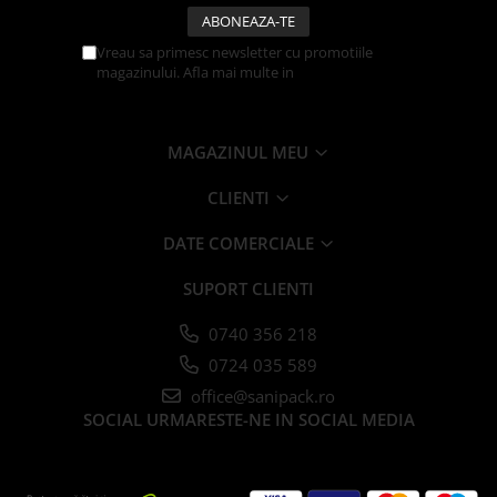
Caserole
Farfurii
Vreau sa primesc newsletter cu promotiile
magazinului. Afla mai multe in
Politica de
Platouri
Confidentialitate
Articole din XPS
Caserole
MAGAZINUL MEU
Tavite
CLIENTI
Articole pentru Cofetarii si
Gelaterii
DATE COMERCIALE
Chese
Cupe Desert
SUPORT CLIENTI
Cupe Inghetata
0740 356 218
Cutii Prajituri
0724 035 589
Cutii Prajituri cu Fereastra
office@sanipack.ro
Cutii Tort
SOCIAL
URMARESTE-NE IN SOCIAL MEDIA
Discuri Tort
Forme de Copt
Hartie Dantelata