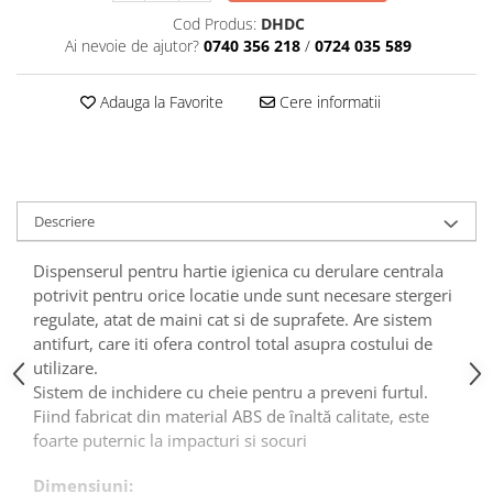
Tavite
Cod Produs:
DHDC
Articole Albe
Ai nevoie de ajutor?
0740 356 218
/
0724 035 589
Articole Natur
Articole Natur + Albe
Adauga la Favorite
Cere informatii
Boluri
Articole din Hartie
Consumabile
Catering
Descriere
Servetele
Hartie Copt
Dispenserul pentru hartie igienica cu derulare centrala
potrivit pentru orice locatie unde sunt necesare stergeri
Hartie Impachetat
regulate, atat de maini cat si de suprafete. Are sistem
Naproane
antifurt, care iti ofera control total asupra costului de
Port Tacam
utilizare.
Pungi Catering
Sistem de inchidere cu cheie pentru a preveni furtul.
Sacose
Fiind fabricat din material ABS de înaltă calitate, este
Articole din Lemn
foarte puternic la impacturi si socuri
Accesorii
Dimensiuni: