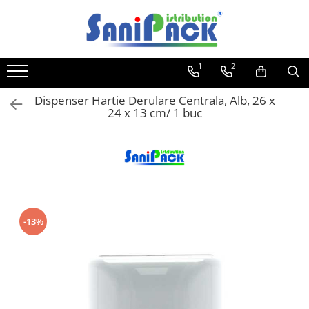
Toate Produsele
1
2
Produse de Curatenie
Sapunuri Lichide
Dispenser Hartie Derulare Centrala, Alb, 26 x
24 x 13 cm/ 1 buc
Detergenti pentru Rufe
Dozare Manuala
Dozare Automata
Detergenti pentru Vase
Spalare Automata
Spalare Manuala
-13%
Detergenti Degresanti
Detergenti Dezincrustanti
Detergenti Pardoseli
Detergenti Dezinfectanti