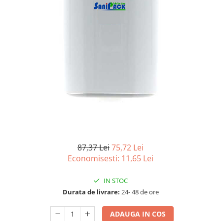
Detergenti Universali
Produse pentru Piscina
Detergenti Ultra-Concentrati
Ambalaje si Consumabile
Articole Biodegradabile
Pahare
Paie
Pungi
Tacamuri
Caserole Bambus
Farfurii
87,37 Lei
75,72 Lei
Articole din Aluminiu
Economisesti:
11,65
Lei
Caserole + Capace
IN STOC
Platouri
Durata de livrare:
24- 48 de ore
Articole din Carton
Pizza
ADAUGA IN COS