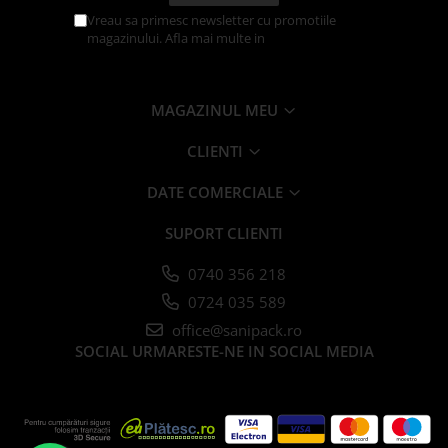
Platforme Tort
Vreau sa primesc newsletter cu promotiile
magazinului. Afla mai multe in
Politica de
Platouri Prajituri
Confidentialitate
Platouri Tort
Articole Termo-Sudare
MAGAZINUL MEU
Boluri
Caserole
CLIENTI
Folii
DATE COMERCIALE
Masini + Rame
Folii Alimentare
SUPORT CLIENTI
Folii Aluminiu
0740 356 218
Folii Paletat
0724 035 589
Manusi de Unica Folosinta
office@sanipack.ro
SOCIAL
URMARESTE-NE IN SOCIAL MEDIA
Pungi Alimentare
Pungi pentru Vidat
Saci Carmangerie
Sacose Plastic