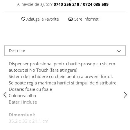
Articole din Plastic PET
Ai nevoie de ajutor?
0740 356 218
/
0724 035 589
Caserole
Sosiere
Adauga la Favorite
Cere informatii
Pahare
Articole din Trestie de Zahar
Echipament de Protectie
Descriere
Saci Menajeri
Articole din Carton Alb
Dispenser profesional pentru hartie prosop cu sistem
Pahare
autocut si No Touch (fara atingere)
Sistem de inchidere cu cheie pentru a preveni furtul.
Tavite
Se poate regla marimea hartiei si timpul de distribuire.
Articole din Carton Kraft Natur
Dozare: foaie cu foaie
Barcute
Culoarea alba
Boluri
Baterii incluse
Caserole
Dimensiuni:
Pahare
35.2 x 33 x 21.1 cm
Articole din Carton Kraft Natur +
Alb