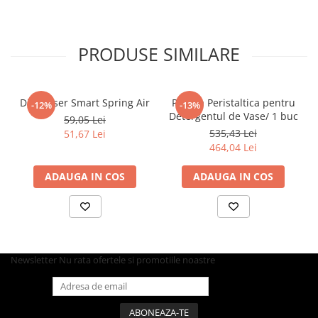
Farfurii
Platouri
PRODUSE SIMILARE
Articole din XPS
Caserole
Tavite
Dispenser Smart Spring Air
Pompa Peristaltica pentru
-12%
-13%
Articole pentru Cofetarii si
Detergentul de Vase/ 1 buc
59,05 Lei
Gelaterii
535,43 Lei
51,67 Lei
Chese
464,04 Lei
Cupe Desert
ADAUGA IN COS
ADAUGA IN COS
Cupe Inghetata
Cutii Prajituri
Cutii Prajituri cu Fereastra
Cutii Tort
Discuri Tort
Newsletter
Nu rata ofertele si promotiile noastre
Forme de Copt
Hartie Dantelata
Monoportii Prajituri