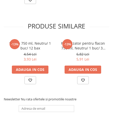
Farfurii
Platouri
Articole din XPS
PRODUSE SIMILARE
Caserole
Tavite
Articole pentru Cofetarii si
Flacon 750 ml, Neutru/ 1
Pulverizator pentru flacon
Gelaterii
-13%
-13%
buc/ 12 bax
750 ml, Neutru/ 1 buc/ 30
Chese
bax
4,54 Lei
6,82 Lei
Cupe Desert
3,93 Lei
5,91 Lei
Cupe Inghetata
ADAUGA IN COS
ADAUGA IN COS
Cutii Prajituri
Cutii Prajituri cu Fereastra
Cutii Tort
Discuri Tort
Forme de Copt
Newsletter
Nu rata ofertele si promotiile noastre
Hartie Dantelata
Monoportii Prajituri