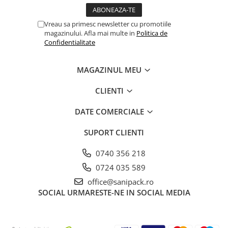
Platforme Tort
Platouri Prajituri
Vreau sa primesc newsletter cu promotiile
magazinului. Afla mai multe in
Politica de
Platouri Tort
Confidentialitate
Articole Termo-Sudare
Boluri
MAGAZINUL MEU
Caserole
Folii
CLIENTI
Masini + Rame
DATE COMERCIALE
Folii Alimentare
Folii Aluminiu
SUPORT CLIENTI
Folii Paletat
0740 356 218
Manusi de Unica Folosinta
0724 035 589
Pungi Alimentare
office@sanipack.ro
SOCIAL
URMARESTE-NE IN SOCIAL MEDIA
Pungi pentru Vidat
Saci Carmangerie
Sacose Plastic