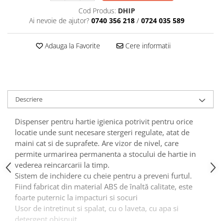
Articole din Plastic PET
Cod Produs:
DHIP
Caserole
Ai nevoie de ajutor?
0740 356 218
/
0724 035 589
Sosiere
Pahare
Adauga la Favorite
Cere informatii
Articole din Trestie de Zahar
Echipament de Protectie
Saci Menajeri
Descriere
Articole din Carton Alb
Pahare
Dispenser pentru hartie igienica potrivit pentru orice
Tavite
locatie unde sunt necesare stergeri regulate, atat de
maini cat si de suprafete. Are vizor de nivel, care
Articole din Carton Kraft Natur
permite urmarirea permanenta a stocului de hartie in
Barcute
vederea reincarcarii la timp.
Boluri
Sistem de inchidere cu cheie pentru a preveni furtul.
Caserole
Fiind fabricat din material ABS de înaltă calitate, este
foarte puternic la impacturi si socuri
Pahare
Usor de intretinut si spalat, cu o laveta, cu apa si
Articole din Carton Kraft Natur +
detergent obisnuit.
Alb