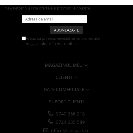
Farfurii
Newsletter
Nu rata ofertele si promotiile noastre
Platouri
Articole din XPS
Caserole
Tavite
Vreau sa primesc newsletter cu promotiile
magazinului. Afla mai multe in
Politica de
Articole pentru Cofetarii si
Confidentialitate
Gelaterii
Chese
MAGAZINUL MEU
Cupe Desert
Cupe Inghetata
CLIENTI
Cutii Prajituri
DATE COMERCIALE
Cutii Prajituri cu Fereastra
Cutii Tort
SUPORT CLIENTI
Discuri Tort
0740 356 218
Forme de Copt
0724 035 589
Hartie Dantelata
Monoportii Prajituri
office@sanipack.ro