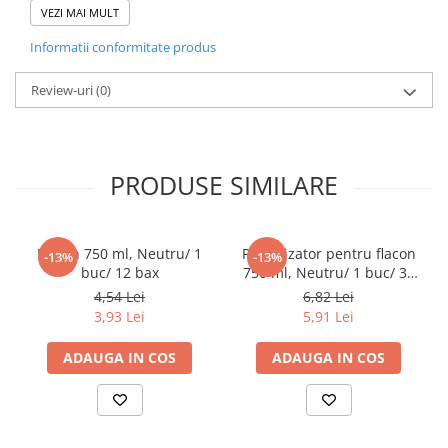
NUMAR BUCATI/ BAX
4
VEZI MAI MULT
Pahare
Informatii conformitate produs
Sandwich
Articole din Carton Negru
Domeniu de utilizare:
Review-uri
(0)
Diferite aplicatii reci/ calde in domeniul HoReCa
Barcute
Boluri
Caserole
PRODUSE SIMILARE
Articole din Plastic PP
Caserole
Sosiere
Flacon 750 ml, Neutru/ 1
Pulverizator pentru flacon
-13%
-13%
buc/ 12 bax
750 ml, Neutru/ 1 buc/ 30
Boluri
bax
4,54 Lei
6,82 Lei
Articole din Trestie de Zahar Alb
3,93 Lei
5,91 Lei
Boluri
Farfurii
ADAUGA IN COS
ADAUGA IN COS
Articole din Trestie de Zahar Natur
Boluri
Caserole