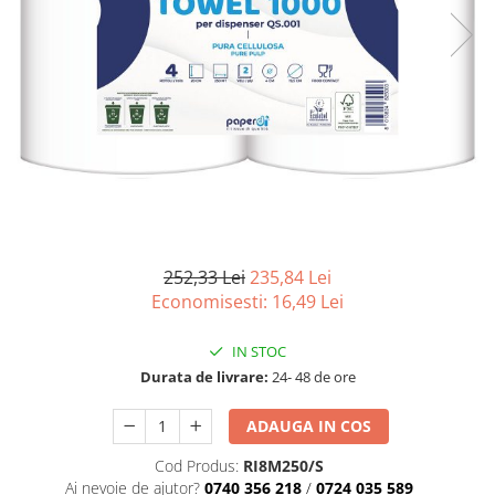
Produse pentru Piscina
Articole Albe
Mop Talpa
Articole Natur
Detergenti Ultra-Concentrati
Mop-K
Articole Natur + Albe
Boluri
Mopuri Clasice
Articole din Hartie
Produse din plastic
Consumabile
Racleta Pardoseala
Catering
Spalatoare Inox/ Sarma
Servetele
Hartie Copt
Hartie Impachetat
252,33 Lei
235,84 Lei
Naproane
Economisesti:
16,49
Lei
Port Tacam
IN STOC
Pungi Catering
Durata de livrare:
24- 48 de ore
Sacose
Articole din Lemn
ADAUGA IN COS
Accesorii
Cod Produs:
RI8M250/S
Tacamuri
Ai nevoie de ajutor?
0740 356 218
/
0724 035 589