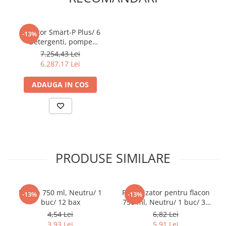
Pahare
Sandwich
Dozator Smart-P Plus/ 6
-13%
Articole din Carton Negru
Detergenti, pompe
peristaltice, 15 l/h/ 1 buc
7.254,43 Lei
Barcute
6.287,17 Lei
Boluri
Caserole
ADAUGA IN COS
Articole din Plastic PP
Caserole
Sosiere
Boluri
Articole din Trestie de Zahar Alb
PRODUSE SIMILARE
Boluri
Farfurii
Flacon 750 ml, Neutru/ 1
Pulverizator pentru flacon
Articole din Trestie de Zahar Natur
-13%
-13%
buc/ 12 bax
750 ml, Neutru/ 1 buc/ 30
Boluri
bax
4,54 Lei
6,82 Lei
Caserole
3,93 Lei
5,91 Lei