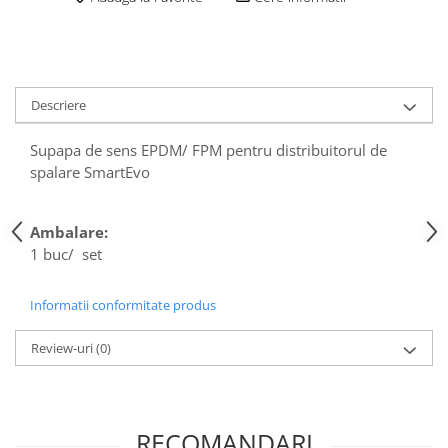
Articole din Plastic PET
Caserole
Sosiere
Pahare
Descriere
Articole din Trestie de Zahar
Echipament de Protectie
Supapa de sens EPDM/ FPM pentru distribuitorul de
spalare SmartEvo
Saci Menajeri
Articole din Carton Alb
Ambalare:
Pahare
1 buc/ set
Tavite
Articole din Carton Kraft Natur
Informatii conformitate produs
Barcute
Boluri
Review-uri
(0)
Caserole
Pahare
Articole din Carton Kraft Natur +
RECOMANDARI
Alb