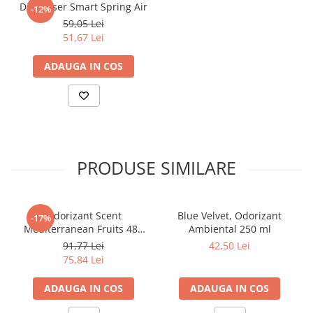
Articole din Carton Kraft Natur +
Dispenser Smart Spring Air
-12%
Alb
59,05 Lei
51,67 Lei
Pahare
Sandwich
ADAUGA IN COS
Articole din Carton Negru
Barcute
Boluri
Caserole
Articole din Plastic PP
PRODUSE SIMILARE
Caserole
Sosiere
Boluri
Odorizant Scent
Blue Velvet, Odorizant
-17%
Articole din Trestie de Zahar Alb
Mediterranean Fruits 480
Ambiental 250 ml
ml/ 1 buc/ 6 bax
91,77 Lei
42,50 Lei
Boluri
75,84 Lei
Farfurii
Articole din Trestie de Zahar Natur
ADAUGA IN COS
ADAUGA IN COS
Boluri