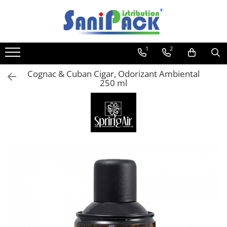
Toate Produsele
1
2
Produse de Curatenie
Sapunuri Lichide
Cognac & Cuban Cigar, Odorizant Ambiental
250 ml
Detergenti pentru Rufe
Dozare Manuala
Dozare Automata
Detergenti pentru Vase
Spalare Automata
Spalare Manuala
Detergenti Degresanti
Detergenti Dezincrustanti
Detergenti Pardoseli
Detergenti Dezinfectanti