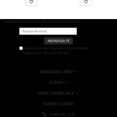
Caserole
Farfurii
Platouri
Newsletter
Nu rata ofertele si promotiile noastre
Articole din XPS
Caserole
Tavite
Articole pentru Cofetarii si
Vreau sa primesc newsletter cu promotiile
Gelaterii
magazinului. Afla mai multe in
Politica de
Confidentialitate
Chese
Cupe Desert
MAGAZINUL MEU
Cupe Inghetata
Cutii Prajituri
CLIENTI
Cutii Prajituri cu Fereastra
DATE COMERCIALE
Cutii Tort
Discuri Tort
SUPORT CLIENTI
Forme de Copt
0740 356 218
Hartie Dantelata