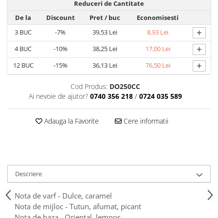
Tavite
Reduceri de Cantitate
Articole Albe
De la
Discount
Pret
/ buc
Economisesti
Articole Natur
+
3
BUC
-7%
39,53 Lei
8,93 Lei
Articole Natur + Albe
+
4
BUC
-10%
38,25 Lei
17,00 Lei
Boluri
+
Articole din Hartie
12
BUC
-15%
36,13 Lei
76,50 Lei
Consumabile
Cod Produs:
DO250CC
Catering
Ai nevoie de ajutor?
0740 356 218
/
0724 035 589
Servetele
Hartie Copt
Adauga la Favorite
Cere informatii
Hartie Impachetat
Naproane
Port Tacam
Pungi Catering
Descriere
Sacose
Articole din Lemn
Nota de varf - Dulce, caramel
Nota de mijloc - Tutun, afumat, picant
Accesorii
Nota de baza - Oriental, lemnos