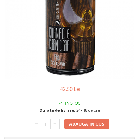
Detergenti Universali
Produse pentru Piscina
Detergenti Ultra-Concentrati
Ambalaje si Consumabile
Articole Biodegradabile
Pahare
Paie
Pungi
Tacamuri
Caserole Bambus
42,50 Lei
Farfurii
Articole din Aluminiu
IN STOC
Caserole + Capace
Durata de livrare:
24- 48 de ore
Platouri
Articole din Carton
ADAUGA IN COS
Pizza