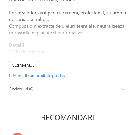
Tacamuri
Articole din Plastic PET
Rezerva odorizant pentru camera, profesional, cu aroma
de coniac si trabuc.
Caserole
Compusa din extracte de uleiuri esentiale, neutralizeaza
Sosiere
mirosurile neplacute si parfumeaza.
Pahare
Articole din Trestie de Zahar
Detalii
3000 de pulverizari
Echipament de Protectie
Arie acoperita 170 mc
Saci Menajeri
VEZI MAI MULT
Articole din Carton Alb
Informatii conformitate produs
Pahare
Tavite
Review-uri
(0)
Articole din Carton Kraft Natur
Barcute
Boluri
RECOMANDARI
Caserole
Pahare