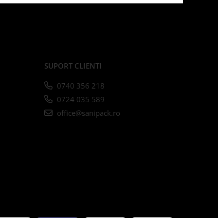
SUPORT CLIENTI
0740 356 218
0724 035 589
office@sanipack.ro