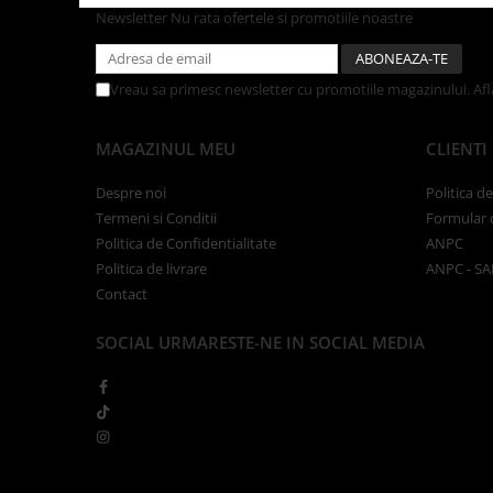
Tacamuri
Newsletter
Nu rata ofertele si promotiile noastre
Articole din Plastic PET
Caserole
Vreau sa primesc newsletter cu promotiile magazinului. Af
Sosiere
Pahare
MAGAZINUL MEU
CLIENTI
Articole din Trestie de Zahar
Echipament de Protectie
Despre noi
Politica d
Termeni si Conditii
Formular 
Saci Menajeri
Politica de Confidentialitate
ANPC
Articole din Carton Alb
Politica de livrare
ANPC - SA
Contact
Pahare
Tavite
SOCIAL
URMARESTE-NE IN SOCIAL MEDIA
Articole din Carton Kraft Natur
Barcute
Boluri
Caserole
Pahare