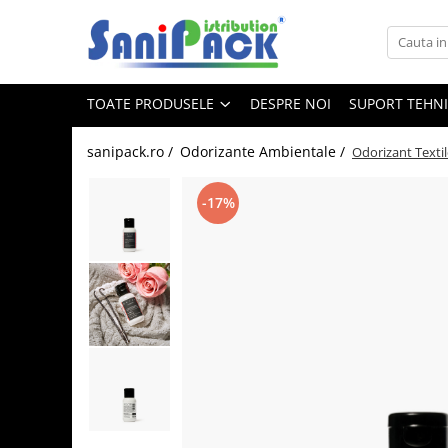
Toate Produsele
TOATE PRODUSELE
DESPRE NOI
SUPORT TEHN
Produse de Curatenie
Sapunuri Lichide
sanipack.ro /
Odorizante Ambientale /
Odorizant Textil
Detergenti pentru Rufe
Dozare Manuala
-17%
Dozare Automata
Detergenti pentru Vase
Spalare Automata
Spalare Manuala
Detergenti Degresanti
Detergenti Dezincrustanti
Detergenti Pardoseli
Detergenti Dezinfectanti