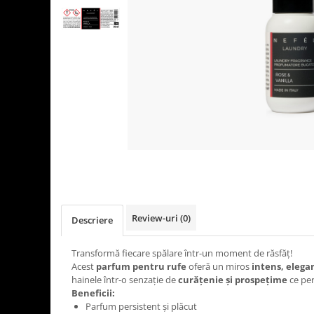
Detergenti Universali
Produse pentru Piscina
Detergenti Ultra-Concentrati
Ambalaje si Consumabile
Articole Biodegradabile
Pahare
Paie
Pungi
Tacamuri
Caserole Bambus
Farfurii
Review-uri
(0)
Articole din Aluminiu
Descriere
Caserole + Capace
Transformă fiecare spălare într-un moment de răsfăț!
Platouri
Acest
parfum pentru rufe
oferă un miros
intens, elega
Articole din Carton
hainele într-o senzație de
curățenie și prospețime
ce per
Beneficii:
Pizza
Parfum persistent și plăcut