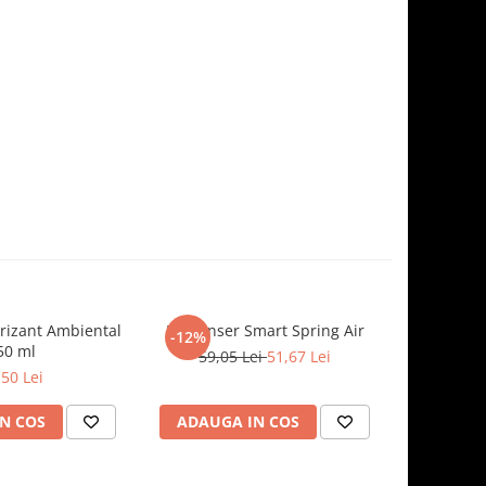
rizant Ambiental
Dispenser Smart Spring Air
Scandal, 
-12%
50 ml
59,05 Lei
51,67 Lei
,50 Lei
N COS
ADAUGA IN COS
ADAUG