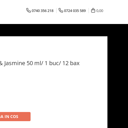
0740 356 218
0724 035 589
0,00
 & Jasmine 50 ml/ 1 buc/ 12 bax
A IN COS