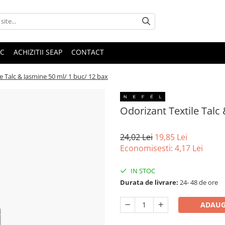
IC
ACHIZITII SEAP
CONTACT
e Talc & Jasmine 50 ml/ 1 buc/ 12 bax
Odorizant Textile Talc
24,02 Lei
19,85 Lei
Economisesti:
4,17
Lei
IN STOC
Durata de livrare:
24- 48 de ore
ADAUG