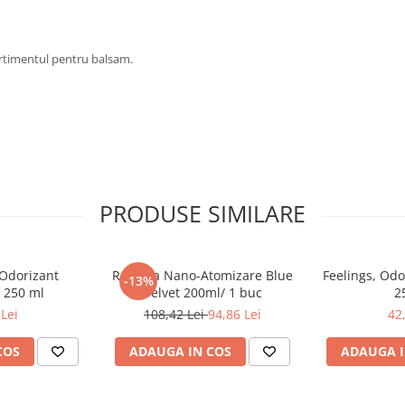
timentul pentru balsam.
PRODUSE SIMILARE
 Odorizant
Rezerva Nano-Atomizare Blue
Feelings, Odo
-13%
 250 ml
Velvet 200ml/ 1 buc
2
Lei
108,42 Lei
94,86 Lei
42
COS
ADAUGA IN COS
ADAUGA I