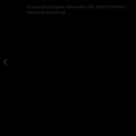
Articole din Carton Kraft Natur +
©Copyright Sanipack Distribution SRL 2026
Platforma E-
Alb
commerce by Gomag
Pahare
Sandwich
Articole din Carton Negru
Barcute
Boluri
Caserole
Articole din Plastic PP
Caserole
Sosiere
Boluri
Articole din Trestie de Zahar Alb
Boluri
Farfurii
Articole din Trestie de Zahar Natur
Boluri