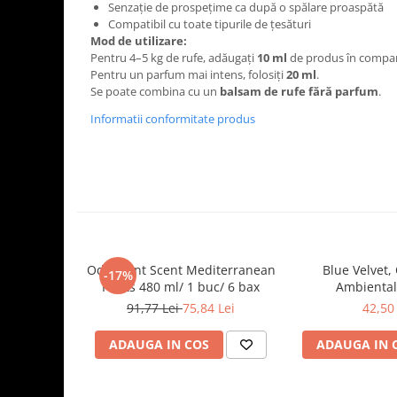
Tavite
Senzație de prospețime ca după o spălare proaspătă
Compatibil cu toate tipurile de țesături
Articole Albe
Mod de utilizare:
Articole Natur
Pentru 4–5 kg de rufe, adăugați
10 ml
de produs în compar
Articole Natur + Albe
Pentru un parfum mai intens, folosiți
20 ml
.
Se poate combina cu un
balsam de rufe fără parfum
.
Boluri
Informatii conformitate produs
Articole din Hartie
Consumabile
Catering
Servetele
Hartie Copt
Hartie Impachetat
Naproane
Odorizant Scent Mediterranean
Blue Velvet,
-17%
Port Tacam
Fruits 480 ml/ 1 buc/ 6 bax
Ambiental
91,77 Lei
75,84 Lei
42,50 
Pungi Catering
Sacose
ADAUGA IN COS
ADAUGA IN 
Articole din Lemn
Accesorii