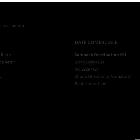
la mai multe in
Politica de Confidentialitate
DATE COMERCIALE
e Retur
Sanipack Distribution SRL
de Retur
J2011002864233
RO 29297121
L
Strada Orizontului, Numarul 3
Pantelimon, Ilfov