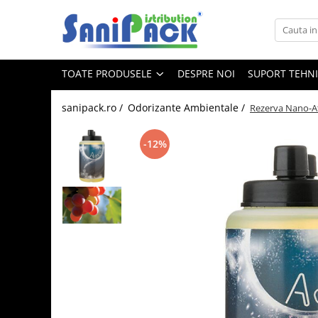
Toate Produsele
TOATE PRODUSELE
DESPRE NOI
SUPORT TEHN
Produse de Curatenie
Sapunuri Lichide
sanipack.ro /
Odorizante Ambientale /
Rezerva Nano-A
Detergenti pentru Rufe
Dozare Manuala
-12%
Dozare Automata
Detergenti pentru Vase
Spalare Automata
Spalare Manuala
Detergenti Degresanti
Detergenti Dezincrustanti
Detergenti Pardoseli
Detergenti Dezinfectanti