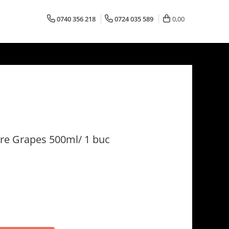
0740 356 218
0724 035 589
0,00
re Grapes 500ml/ 1 buc