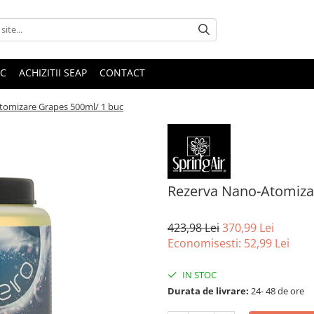
IC
ACHIZITII SEAP
CONTACT
tomizare Grapes 500ml/ 1 buc
Rezerva Nano-Atomiza
423,98 Lei
370,99 Lei
Economisesti:
52,99
Lei
IN STOC
Durata de livrare:
24- 48 de ore