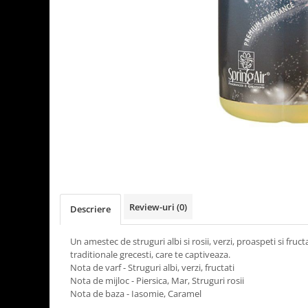
Detergenti Universali
Produse pentru Piscina
Detergenti Ultra-Concentrati
Ambalaje si Consumabile
Articole Biodegradabile
Pahare
Paie
Pungi
Tacamuri
Caserole Bambus
Farfurii
Review-uri
(0)
Descriere
Articole din Aluminiu
Caserole + Capace
Un amestec de struguri albi si rosii, verzi, proaspeti si fruct
Platouri
traditionale grecesti, care te captiveaza.
Nota de varf - Struguri albi, verzi, fructati
Articole din Carton
Nota de mijloc - Piersica, Mar, Struguri rosii
Pizza
Nota de baza - Iasomie, Caramel