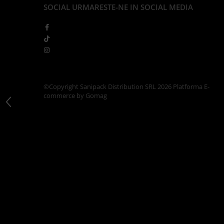
Articole din Carton Kraft Natur +
SOCIAL
URMARESTE-NE IN SOCIAL MEDIA
Alb
Pahare
Sandwich
Articole din Carton Negru
Barcute
Boluri
©Copyright Sanipack Distribution SRL 2026
Platforma E-
commerce by Gomag
Caserole
Articole din Plastic PP
Caserole
Sosiere
Boluri
Articole din Trestie de Zahar Alb
Boluri
Farfurii
Articole din Trestie de Zahar Natur
Boluri