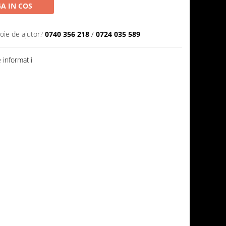
A IN COS
oie de ajutor?
0740 356 218
/
0724 035 589
informatii