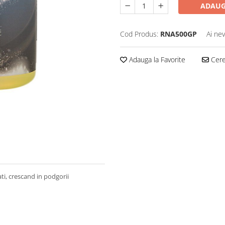
ADAUG
Cod Produs:
RNA500GP
Ai nev
Adauga la Favorite
Cere 
ati, crescand in podgorii