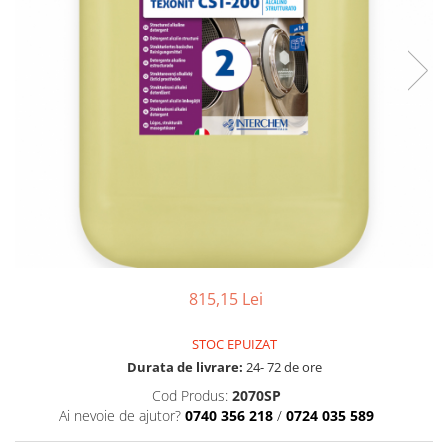
Detergenti Universali
Produse pentru Piscina
Detergenti Ultra-Concentrati
Ambalaje si Consumabile
Articole Biodegradabile
Pahare
Paie
Pungi
Tacamuri
Caserole Bambus
Farfurii
815,15 Lei
Articole din Aluminiu
Caserole + Capace
STOC EPUIZAT
Durata de livrare:
24- 72 de ore
Platouri
Articole din Carton
Cod Produs:
2070SP
Ai nevoie de ajutor?
0740 356 218
/
0724 035 589
Pizza