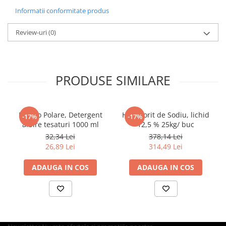
Recomandari
Tacamuri
Informatii conformitate produs
Acest produs
este un produs profesional. Consultati fisa
Articole din Plastic PET
tehnica si fisa de siguranta. Pentru informatii
Review-uri
(0)
Caserole
suplimentare, contactati departamentul tehnic.
Sosiere
Pahare
Articole din Trestie de Zahar
PRODUSE SIMILARE
Echipament de Protectie
Saci Menajeri
Bianco Polare, Detergent
Hipoclorit de Sodiu, lichid
-17%
-17%
Articole din Carton Alb
albire tesaturi 1000 ml
12,5 % 25kg/ buc
Pahare
32,34 Lei
378,14 Lei
26,89 Lei
314,49 Lei
Tavite
Articole din Carton Kraft Natur
ADAUGA IN COS
ADAUGA IN COS
Barcute
Boluri
Caserole
Pahare