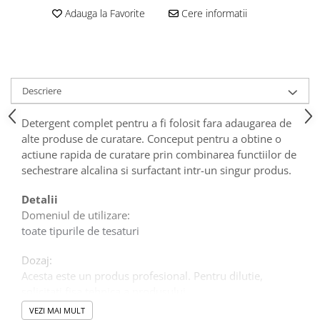
Tavite
Adauga la Favorite
Cere informatii
Articole Albe
Articole Natur
Articole Natur + Albe
Boluri
Descriere
Articole din Hartie
Consumabile
Detergent complet pentru a fi folosit fara adaugarea de
Catering
alte produse de curatare. Conceput pentru a obtine o
actiune rapida de curatare prin combinarea functiilor de
Servetele
sechestrare alcalina si surfactant intr-un singur produs.
Hartie Copt
Hartie Impachetat
Detalii
Naproane
Domeniul de utilizare:
Port Tacam
toate tipurile de tesaturi
Pungi Catering
Dozaj:
Sacose
Acesta este un produs profesional. Pentru dilutie,
Articole din Lemn
solicitati fisa tehnica a produsului.
Accesorii
VEZI MAI MULT