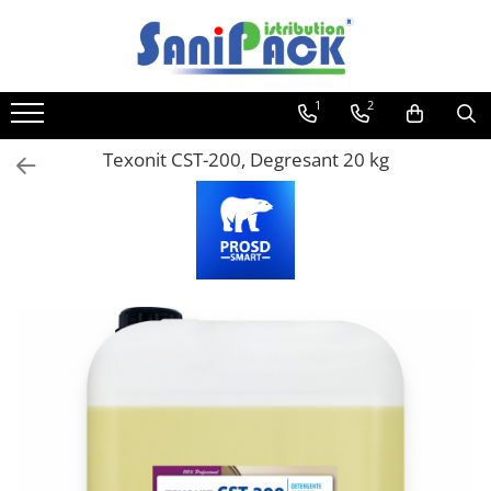
Toate Produsele
1
2
Produse de Curatenie
Sapunuri Lichide
Texonit CST-200, Degresant 20 kg
Detergenti pentru Rufe
Dozare Manuala
Dozare Automata
Detergenti pentru Vase
Spalare Automata
Spalare Manuala
Detergenti Degresanti
Detergenti Dezincrustanti
Detergenti Pardoseli
Detergenti Dezinfectanti