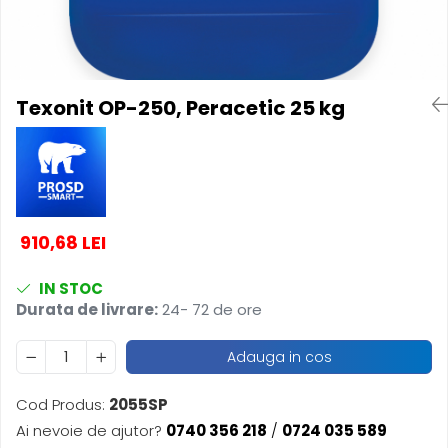
Produse pentru Piscina
Articole Albe
Mop Talpa
Articole Natur
Detergenti Ultra-Concentrati
Mop-K
Articole Natur + Albe
Boluri
Mopuri Clasice
Texonit OP-250, Peracetic 25 kg
Articole din Hartie
Produse din plastic
Consumabile
Racleta Pardoseala
Catering
Spalatoare Inox/ Sarma
Servetele
Hartie Copt
910,68 LEI
Hartie Impachetat
Naproane
IN STOC
Port Tacam
Durata de livrare:
24- 72 de ore
Pungi Catering
Sacose
Adauga in cos
Articole din Lemn
Accesorii
Cod Produs:
2055SP
Tacamuri
Ai nevoie de ajutor?
0740 356 218
/
0724 035 589