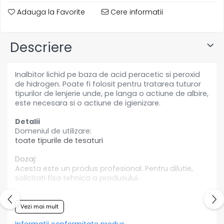
Articole din Plastic PET
Adauga la Favorite
Cere informatii
Caserole
Sosiere
Descriere
Pahare
Articole din Trestie de Zahar
Echipament de Protectie
Inalbitor lichid pe baza de acid peracetic si peroxid
de hidrogen. Poate fi folosit pentru tratarea tuturor
Saci Menajeri
tipurilor de lenjerie unde, pe langa o actiune de albire,
este necesara si o actiune de igienizare.
Articole din Carton Alb
Pahare
Detalii
Domeniul de utilizare:
Tavite
toate tipurile de tesaturi
Articole din Carton Kraft Natur
Dozaj:
Barcute
Acesta este un produs profesional. Pentru dilutie,
Boluri
solicitati fisa tehnica a produsului.
Caserole
Recomandari
Pahare
Acest produs
este un produs profesional. Consultati
Vezi mai mult
Articole din Carton Kraft Natur +
fisa tehnica si fisa de siguranta. Pentru informatii
Alb
Informatii conformitate produs