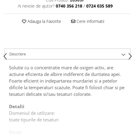
Articole din Plastic PET
Ai nevoie de ajutor?
0740 356 218
/
0724 035 589
Caserole
Sosiere
Adauga la Favorite
Cere informatii
Pahare
Articole din Trestie de Zahar
Echipament de Protectie
Saci Menajeri
Descriere
Articole din Carton Alb
Solutie cu o concentratie mare de oxigen activ, are
Pahare
actiune eficienta de albire indiferent de duritatea apei.
Tavite
Foarte eficient in indepartarea murdariei si a petelor
dificile la temperaturi scazute. Poate fi folosit chiar si pe
Articole din Carton Kraft Natur
tesaturi delicate si/sau tesaturi colorate.
Barcute
Boluri
Detalii
Caserole
Domeniul de utilizare:
toate tipurile de tesaturi
Pahare
Articole din Carton Kraft Natur +
Dozaj:
Alb