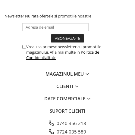
Farfurii
Platouri
Newsletter
Nu rata ofertele si promotiile noastre
Articole din XPS
Caserole
Tavite
Articole pentru Cofetarii si
Vreau sa primesc newsletter cu promotiile
Gelaterii
magazinului. Afla mai multe in
Politica de
Confidentialitate
Chese
Cupe Desert
MAGAZINUL MEU
Cupe Inghetata
Cutii Prajituri
CLIENTI
Cutii Prajituri cu Fereastra
DATE COMERCIALE
Cutii Tort
Discuri Tort
SUPORT CLIENTI
Forme de Copt
0740 356 218
Hartie Dantelata
0724 035 589
Monoportii Prajituri