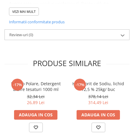
Acesta este un produs profesional. Pentru dilutie,
Pahare
solicitati fisa tehnica a produsului.
VEZI MAI MULT
Sandwich
Informatii conformitate produs
Recomandari
Articole din Carton Negru
Acest produs
este un produs profesional. Consultati fisa
Barcute
Review-uri
(0)
tehnica si fisa de siguranta. Pentru informatii
Boluri
suplimentare, contactati departamentul tehnic.
Caserole
Articole din Plastic PP
PRODUSE SIMILARE
Caserole
Sosiere
Boluri
Bianco Polare, Detergent
Hipoclorit de Sodiu, lichid
-17%
-17%
albire tesaturi 1000 ml
12,5 % 25kg/ buc
Articole din Trestie de Zahar Alb
32,34 Lei
378,14 Lei
Boluri
26,89 Lei
314,49 Lei
Farfurii
Articole din Trestie de Zahar Natur
ADAUGA IN COS
ADAUGA IN COS
Boluri
Caserole