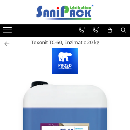
Toate Produsele
1
2
Produse de Curatenie
Sapunuri Lichide
Texonit TC-60, Enzimatic 20 kg
Detergenti pentru Rufe
Dozare Manuala
Dozare Automata
Detergenti pentru Vase
Spalare Automata
Spalare Manuala
Detergenti Degresanti
Detergenti Dezincrustanti
Detergenti Pardoseli
Detergenti Dezinfectanti