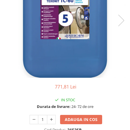
Detergenti Universali
Produse pentru Piscina
Detergenti Ultra-Concentrati
Ambalaje si Consumabile
Articole Biodegradabile
Pahare
Paie
Pungi
Tacamuri
Caserole Bambus
Farfurii
771,81 Lei
Articole din Aluminiu
Caserole + Capace
IN STOC
Durata de livrare:
24- 72 de ore
Platouri
Articole din Carton
ADAUGA IN COS
Pizza
Cod Produs:
2152SP