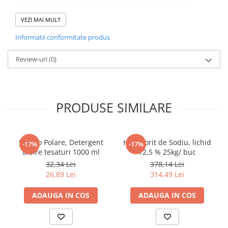
Tacamuri
Acesta este un produs profesional. Pentru dilutie,
solicitati fisa tehnica a produsului.
Articole din Plastic PET
VEZI MAI MULT
Caserole
Informatii conformitate produs
Recomandari
Sosiere
Acest produs
este un produs profesional. Consultati fisa
Review-uri
(0)
Pahare
tehnica si fisa de siguranta. Pentru informatii
suplimentare, contactati departamentul tehnic.
Articole din Trestie de Zahar
Echipament de Protectie
PRODUSE SIMILARE
Saci Menajeri
Articole din Carton Alb
Pahare
Bianco Polare, Detergent
Hipoclorit de Sodiu, lichid
-17%
-17%
Tavite
albire tesaturi 1000 ml
12,5 % 25kg/ buc
Articole din Carton Kraft Natur
32,34 Lei
378,14 Lei
26,89 Lei
314,49 Lei
Barcute
Boluri
ADAUGA IN COS
ADAUGA IN COS
Caserole
Pahare