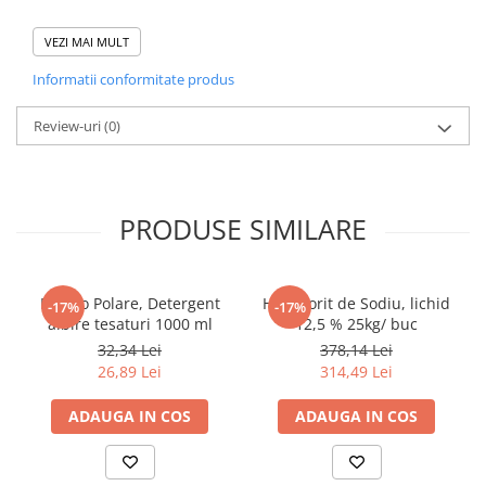
Tacamuri
Articole din Plastic PET
Recomandari
VEZI MAI MULT
Acest produs este un produs profesional. Consultati fisa tehnica
Caserole
Informatii conformitate produs
si fisa de siguranta.
Sosiere
Pentru informatii suplimentare, contactati departamentul tehnic.
Review-uri
(0)
Pahare
Articole din Trestie de Zahar
Echipament de Protectie
PRODUSE SIMILARE
Saci Menajeri
Articole din Carton Alb
Pahare
Bianco Polare, Detergent
Hipoclorit de Sodiu, lichid
-17%
-17%
Tavite
albire tesaturi 1000 ml
12,5 % 25kg/ buc
Articole din Carton Kraft Natur
32,34 Lei
378,14 Lei
26,89 Lei
314,49 Lei
Barcute
Boluri
ADAUGA IN COS
ADAUGA IN COS
Caserole
Pahare