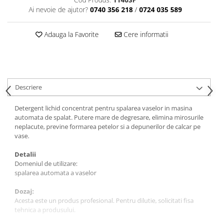
Tavite
Ai nevoie de ajutor?
0740 356 218
/
0724 035 589
Articole Albe
Articole Natur
Adauga la Favorite
Cere informatii
Articole Natur + Albe
Boluri
Articole din Hartie
Consumabile
Descriere
Catering
Servetele
Detergent lichid concentrat pentru spalarea vaselor in masina
automata de spalat. Putere mare de degresare, elimina mirosurile
Hartie Copt
neplacute, previne formarea petelor si a depunerilor de calcar pe
Hartie Impachetat
vase.
Naproane
Detalii
Port Tacam
Domeniul de utilizare:
Pungi Catering
spalarea automata a vaselor
Sacose
Dozaj:
Articole din Lemn
Acesta este un produs profesional. Pentru dilutie, solicitati fisa
Accesorii
tehnica a produsului.