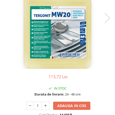
Detergenti Universali
Produse pentru Piscina
Detergenti Ultra-Concentrati
Ambalaje si Consumabile
Articole Biodegradabile
Pahare
Paie
Pungi
Tacamuri
Caserole Bambus
Farfurii
113,72 Lei
Articole din Aluminiu
Caserole + Capace
IN STOC
Durata de livrare:
24 - 48 ore
Platouri
Articole din Carton
ADAUGA IN COS
Pizza
Cod Produs:
1140SP