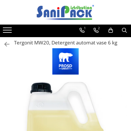
Toate Produsele
1
2
Produse de Curatenie
Sapunuri Lichide
Tergonit MW20, Detergent automat vase 6 kg
Detergenti pentru Rufe
Dozare Manuala
Dozare Automata
Detergenti pentru Vase
Spalare Automata
Spalare Manuala
Detergenti Degresanti
Detergenti Dezincrustanti
Detergenti Pardoseli
Detergenti Dezinfectanti